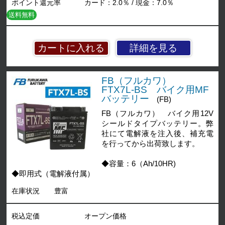
ポイント還元率
カード：2.0％ / 現金：7.0％
送料無料
詳細を見る
FB（フルカワ）
FTX7L-BS バイク用MF
バッテリー
(FB)
FB（フルカワ） バイク用12V
シールドタイプバッテリー。弊
社にて電解液を注入後、補充電
を行ってから出荷致します。
◆容量：6（Ah/10HR)
◆即用式（電解液付属）
在庫状況
豊富
税込定価
オープン価格