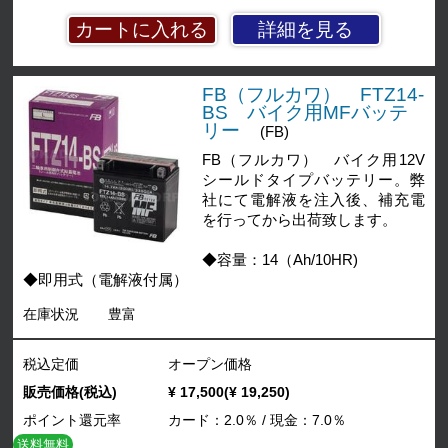
詳細を見る
FB（フルカワ） FTZ14-
BS バイク用MFバッテ
リー
(FB)
FB（フルカワ） バイク用12V
シールドタイプバッテリー。弊
社にて電解液を注入後、補充電
を行ってから出荷致します。
◆容量：14（Ah/10HR)
◆即用式（電解液付属）
在庫状況
豊富
税込定価
オープン価格
販売価格(税込)
¥ 17,500(¥ 19,250)
ポイント還元率
カード：2.0％ / 現金：7.0％
送料無料