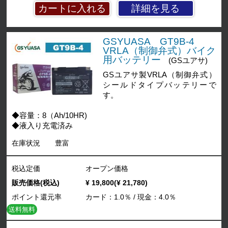
詳細を見る
GSYUASA GT9B-4
VRLA（制御弁式）バイク
用バッテリー
(GSユアサ)
GSユアサ製VRLA（制御弁式）
シールドタイプバッテリーで
す。
◆容量：8（Ah/10HR)
◆液入り充電済み
在庫状況
豊富
税込定価
オープン価格
販売価格(税込)
¥ 19,800(¥ 21,780)
ポイント還元率
カード：1.0％ / 現金：4.0％
送料無料