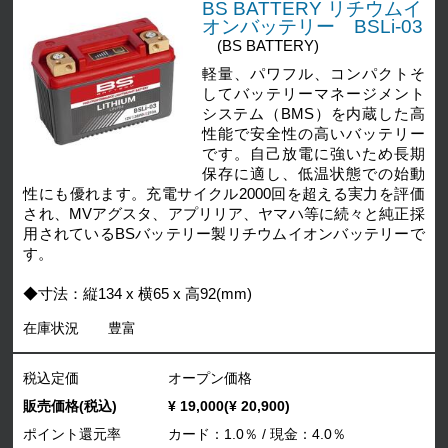
BS BATTERY リチウムイ
オンバッテリー BSLi-03
(BS BATTERY)
軽量、パワフル、コンパクトそ
してバッテリーマネージメント
システム（BMS）を内蔵した高
性能で安全性の高いバッテリー
です。自己放電に強いため長期
保存に適し、低温状態での始動
性にも優れます。充電サイクル2000回を超える実力を評価
され、MVアグスタ、アプリリア、ヤマハ等に続々と純正採
用されているBSバッテリー製リチウムイオンバッテリーで
す。
◆寸法：縦134 x 横65 x 高92(mm)
在庫状況
豊富
税込定価
オープン価格
販売価格(税込)
¥ 19,000(¥ 20,900)
ポイント還元率
カード：1.0％ / 現金：4.0％