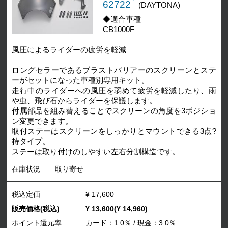
62722
(DAYTONA)
◆適合車種
CB1000F
風圧によるライダーの疲労を軽減
ロングセラーであるブラストバリアーのスクリーンとステ
ーがセットになった車種別専用キット。
走行中のライダーへの風圧を弱めて疲労を軽減したり、⾬
や⾍、⾶び⽯からライダーを保護します。
付属部品を組み替えることでスクリーンの角度を3ポジショ
ン変更できます。
取付ステーはスクリーンをしっかりとマウントできる3点?
持タイプ。
ステーは取り付けのしやすい左右分割構造です。
在庫状況
取り寄せ
税込定価
¥ 17,600
販売価格(税込)
¥ 13,600(¥ 14,960)
ポイント還元率
カード：1.0％ / 現金：3.0％