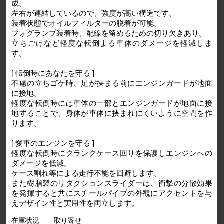
成。
左右が連結しているので、強度が高い構造です。
装着状態でオイルフィルターの脱着が可能。
フォグランプ装着時、配線を留めるための切り欠きあり。
立ちごけなど軽度な転倒よる車体のダメージを軽減しま
す。
[ 転倒時にあなたを守る ]
不慮の立ちゴケ時、足が挟まる前にエンジンガードが地面
に接地。
軽度な転倒時には車体の一部とエンジンガードが地面に接
地することで、身体が車体に挟まれにくいように空間を作
ります。
[ 愛車のエンジンを守る ]
軽度な転倒時にクランクケース回りを保護しエンジンへの
ダメージを低減。
ケース割れ等による走行不能を回避します。
また樹脂製のリダクションスライダーは、衝撃の分散効果
を発揮すると共にスチールパイプの外観にアクセントを与
えデザイン性と実用性を両立します。
在庫状況
取り寄せ