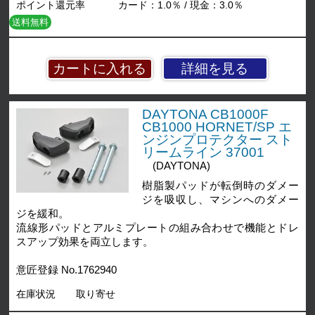
ポイント還元率
カード：1.0％ / 現金：3.0％
送料無料
詳細を見る
DAYTONA CB1000F
CB1000 HORNET/SP エ
ンジンプロテクター スト
リームライン 37001
(DAYTONA)
樹脂製パッドが転倒時のダメー
ジを吸収し、マシンへのダメー
ジを緩和。
流線形パッドとアルミプレートの組み合わせで機能とドレ
スアップ効果を両立します。
意匠登録 No.1762940
在庫状況
取り寄せ