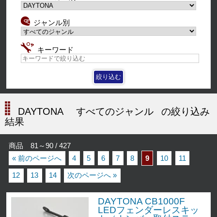
ジャンル別
キーワード
DAYTONA
すべてのジャンル
の絞り込み
結果
商品 81～90 / 427
« 前のページへ
4
5
6
7
8
9
10
11
12
13
14
次のページへ »
DAYTONA CB1000F
LEDフェンダーレスキッ