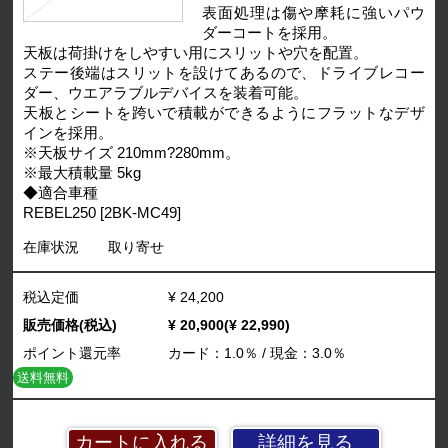
表面処理は傷や摩耗に強いパウ
ダーコートを採用。
天板は荷掛けをしやすい用にスリットや穴を配置。
ステー後端はスリットを設けてあるので、ドライブレコー
ダー、ウエアラブルデバイスを装着可能。
天板とシートを跨いで積載ができるようにフラットなデザ
インを採用。
※天板サイズ 210mm?280mm。
※最大積載量 5kg
◆適合車種
REBEL250 [2BK-MC49]
在庫状況
取り寄せ
税込定価
¥ 24,200
販売価格(税込)
¥ 20,900(¥ 22,990)
ポイント還元率
カード：1.0％ / 現金：3.0％
送料無料
詳細を見る