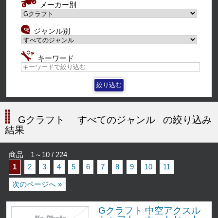
メーカー別
ジャンル別
キーワード
Gクラフト
すべてのジャンル
の絞り込み
結果
商品 1～10 / 224
1
2
3
4
5
6
7
8
9
10
11
次のページへ »
Gクラフト 中空アクスル