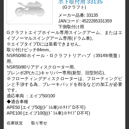
ボ下取付用 33135
(Gクラフト)
メーカー品番: 33135
JANコード: 4522285331359
下側取付け用
Gクラフトエイプホイール専用スイングアーム、またはエ
イプノーマルスイングアーム専用(ドラム車)。
※エイプタイプDには装着できません。
取り付けピッチ84mm。
NSR50/80ホイール・Gクラフトリアハブ（39149/廃盤）
用。
NSR50/80リアディスクローター用。
ブレンボ2P(カニ)キャリパー専用(新型、旧型対応)。
※フローティングディスクローターは、フローティングピ
ンと干渉する為、ブレーキパッドを削るなどの加工が必要
です。
適応車両 ：エイプ50/100
◆適合車種
APE50 [エイプ50]((ﾄﾞﾗﾑ車)※ﾀｲﾌﾟD不可)
APE100 [エイプ100]((ﾄﾞﾗﾑ車)※ﾀｲﾌﾟD不可)
在庫状況
取り寄せ