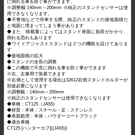
に倒れる事を防ぐ事ができます。
※調整幅 140mm～200mm ※純正のスタンドセンサーは使
用できなくなります。
◆不整地などで停車する際、純正のスタンドの接地面積だ
と地面に埋まってしまう事があります
◆また、積載量によってはスタンド座面に負荷がかかり、
倒れる恐れもあります
◆ワイドアジャストスタンドは２つの機能を設けてありま
す
◆接地面積の拡大
◆スタンドの全長の調整
◆この機能で不意に倒れる事を防ぐ事ができます
※右、左兼用で装着できます
※右側として使用する場合は32612右側スタンドホルダーが
別途必要になります
※調整幅：140mm～200mm
※純正のスタンドセンサーは使用できなくなります
◆車種：CT125（JA55)
◆材質：本体：スチール・足：ステンレス
◆表面処理：本体：パウダーコートブラック
◆適合車種
CT125 [ハンターカブ]((JA55))