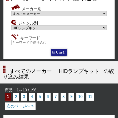
メーカー別
ジャンル別
キーワード
すべてのメーカー
HIDランプキット
の絞
り込み結果
商品 1～10 / 196
1
2
3
4
5
6
7
8
9
10
11
次のページへ »