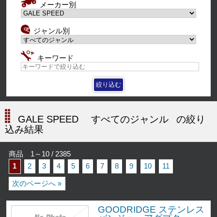
メーカー別
ジャンル別
キーワード
GALE SPEED
すべてのジャンル
の絞り
込み結果
商品 1～10 / 2385
1
2
3
4
5
6
7
8
9
10
11
次のページへ »
GOODRIDGE ステンレス