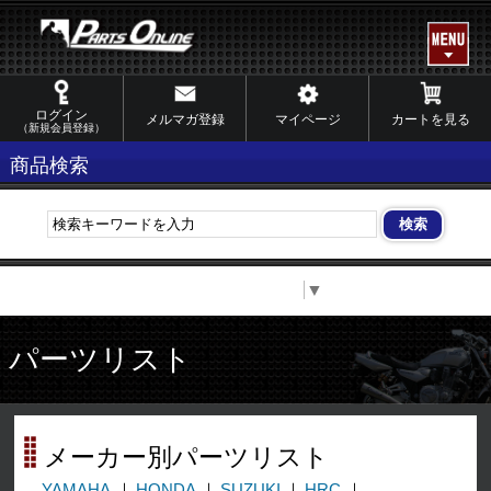
ログイン
メルマガ登録
マイページ
カートを見る
（新規会員登録）
商品検索
Select Language
▼
パーツリスト
メーカー別パーツリスト
YAMAHA
HONDA
SUZUKI
HRC