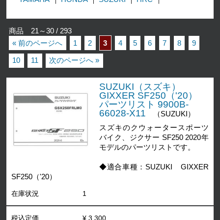
商品 21～30 / 293
« 前のページへ
1
2
3
4
5
6
7
8
9
10
11
次のページへ »
SUZUKI（スズキ）
GIXXER SF250（'20）
パーツリスト 9900B-
66028-X11
（SUZUKI）
スズキのクウォータースポーツ
バイク、ジクサー SF250 2020年
モデルのパーツリストです。
◆適合車種：SUZUKI GIXXER
SF250（'20）
在庫状況
1
税込定価
¥ 3,300