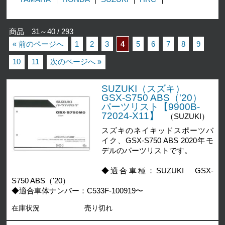
商品 31～40 / 293
« 前のページへ
1
2
3
4
5
6
7
8
9
10
11
次のページへ »
SUZUKI（スズキ）
GSX-S750 ABS（'20）
パーツリスト【9900B-
72024-X11】
（SUZUKI）
スズキのネイキッドスポーツバ
イク、GSX-S750 ABS 2020年モ
デルのパーツリストです。
◆適合車種：SUZUKI GSX-
S750 ABS（'20）
◆適合車体ナンバー：C533F-100919〜
在庫状況
売り切れ