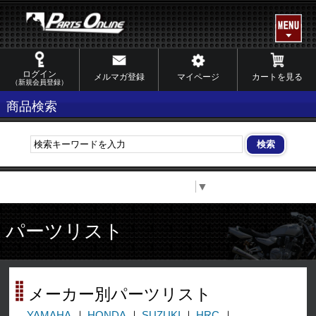
ログイン
メルマガ登録
マイページ
カートを見る
（新規会員登録）
商品検索
Select Language
▼
パーツリスト
メーカー別パーツリスト
YAMAHA
HONDA
SUZUKI
HRC