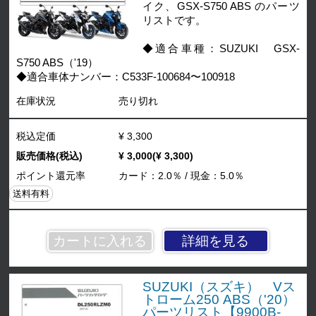
イク、GSX-S750 ABS のパーツ
リストです。
◆適合車種：SUZUKI GSX-
S750 ABS（'19）
◆適合車体ナンバー：C533F-100684〜100918
在庫状況
売り切れ
税込定価
¥ 3,300
販売価格(税込)
¥ 3,000(¥ 3,300)
ポイント還元率
カード：2.0％ / 現金：5.0％
送料有料
詳細を見る
SUZUKI（スズキ） Vス
トローム250 ABS（'20）
パーツリスト【9900B-