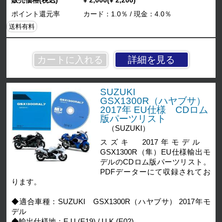
販売価格(税込)
¥ 2,000(¥ 2,200)
ポイント還元率
カード：1.0％ / 現金：4.0％
送料有料
詳細を見る
SUZUKI
GSX1300R（ハヤブサ）
2017年 EU仕様 CDロム
版パーツリスト
（SUZUKI）
スズキ 2017年モデル
GSX1300R（隼）EU仕様輸出モ
デルのCDロム版パーツリスト。
PDFデーターにて収録されてお
ります。
◆適合車種：SUZUKI GSX1300R（ハヤブサ） 2017年モ
デル
◆輸出仕様地：E.U (E19) / U.K (E02)