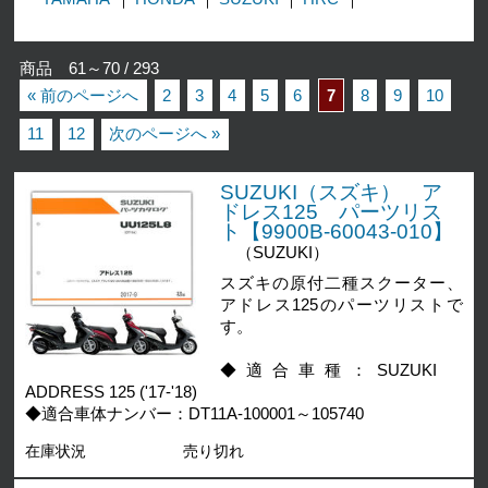
商品 61～70 / 293
« 前のページへ
2
3
4
5
6
7
8
9
10
11
12
次のページへ »
SUZUKI（スズキ） ア
ドレス125 パーツリス
ト【9900B-60043-010】
（SUZUKI）
スズキの原付二種スクーター、
アドレス125のパーツリストで
す。
◆適合車種：SUZUKI
ADDRESS 125 ('17-'18)
◆適合車体ナンバー：DT11A-100001～105740
在庫状況
売り切れ