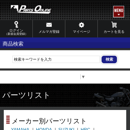
ログイン
メルマガ登録
マイページ
カートを見る
（新規会員登録）
商品検索
Select Language
▼
パーツリスト
メーカー別パーツリスト
YAMAHA
HONDA
SUZUKI
HRC