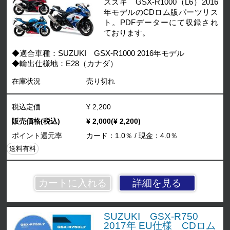
スズキ GSX-R1000（L6）2016
年モデルのCDロム版パーツリス
ト。PDFデーターにて収録され
ております。
◆適合車種：SUZUKI GSX-R1000 2016年モデル
◆輸出仕様地：E28（カナダ）
在庫状況
売り切れ
税込定価
¥ 2,200
販売価格(税込)
¥ 2,000(¥ 2,200)
ポイント還元率
カード：1.0％ / 現金：4.0％
送料有料
詳細を見る
SUZUKI GSX-R750
2017年 EU仕様 CDロム