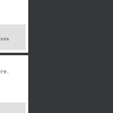
5.0％
）
）です。