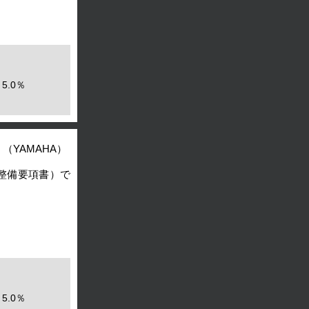
5.0％
（YAMAHA）
（整備要項書）で
5.0％