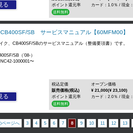
見る
ポイント還元率
カード：1.0％ / 現金：
送料無料
CB400SF/SB サービスマニュアル【60MFM00】
ク、CB400SF/SBのサービスマニュアル（整備要項書）です。
SF/SB（'08-）
42-1000001〜
税込定価
オープン価格
販売価格(税込)
¥ 21,000(¥ 23,100)
見る
ポイント還元率
カード：2.0％ / 現金：
送料無料
前のページへ
3
4
5
6
7
8
9
10
11
12
13