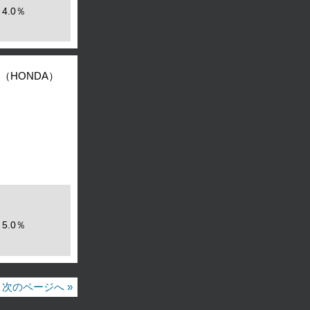
4.0％
（HONDA）
5.0％
次のページへ »