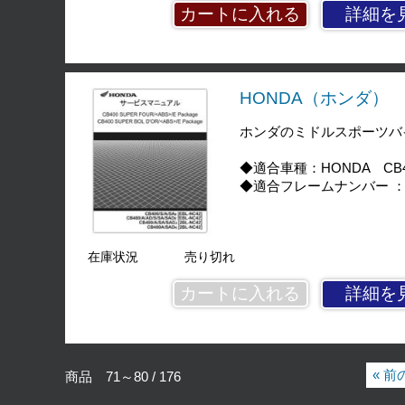
詳細を
HONDA（ホンダ） 
ホンダのミドルスポーツバイ
◆適合車種：HONDA CB400
◆適合フレームナンバー ：NC
在庫状況
売り切れ
詳細を
« 
商品 71～80 / 176