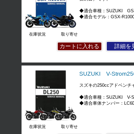
◆適合車種：SUZUKI GSX
◆適合モデル：GSX-R1000RL7
在庫状況
取り寄せ
詳細を
SUZUKI V-Stro
スズキの250ccアドベン
◆適合車種：SUZUKI V-Str
◆適合車体ナンバー：LC6DS1
在庫状況
取り寄せ