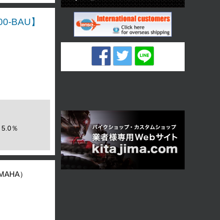
0-BAU】
5.0％
MAHA）