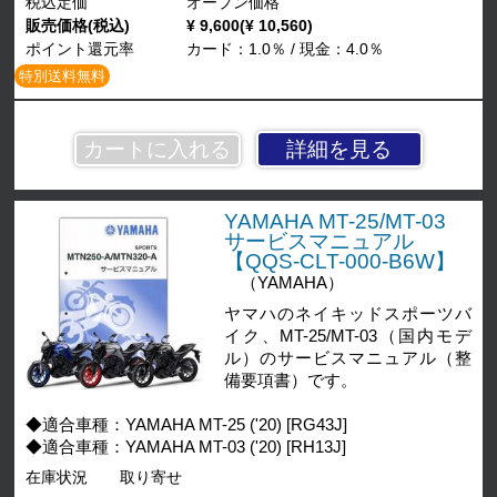
税込定価
オープン価格
販売価格(税込)
¥ 9,600(¥ 10,560)
ポイント還元率
カード：1.0％ / 現金：4.0％
特別送料無料
詳細を見る
YAMAHA MT-25/MT-03
サービスマニュアル
【QQS-CLT-000-B6W】
（YAMAHA）
ヤマハのネイキッドスポーツバ
イク、MT-25/MT-03（国内モデ
ル）のサービスマニュアル（整
備要項書）です。
◆適合車種：YAMAHA MT-25 ('20) [RG43J]
◆適合車種：YAMAHA MT-03 ('20) [RH13J]
在庫状況
取り寄せ