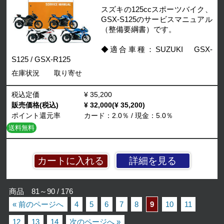
スズキの125ccスポーツバイク、
GSX-S125のサービスマニュアル
（整備要綱書）です。
◆適合車種：SUZUKI GSX-
S125 / GSX-R125
在庫状況
取り寄せ
税込定価
¥ 35,200
販売価格(税込)
¥ 32,000(¥ 35,200)
ポイント還元率
カード：2.0％ / 現金：5.0％
送料無料
詳細を見る
商品 81～90 / 176
« 前のページへ
4
5
6
7
8
9
10
11
12
13
14
次のページへ »