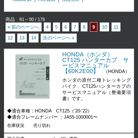
商品 81～90 / 176
« 前のページへ
4
5
6
7
8
9
10
11
12
13
14
次のページへ »
HONDA（ホンダ）
CT125 ハンターカブ サ
ービスマニュアル
【60K2E00】
（HONDA）
ホンダの原付二種トレッキング
バイク、CT125ハンターカブの
サービスマニュアル（整備要項
書）です。
◆適合車種：HONDA CT125（'20-'22）
◆適合フレームナンバー ：JA55-1000001〜
在庫状況
売り切れ