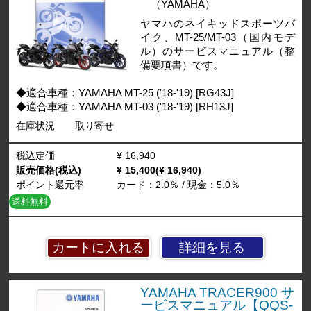
（YAMAHA）
ヤマハのネイキッドスポーツバ
イク、MT-25/MT-03（国内モデ
ル）のサービスマニュアル（整
備要項書）です。
◆適合車種：YAMAHA MT-25 ('18-'19) [RG43J]
◆適合車種：YAMAHA MT-03 ('18-'19) [RH13J]
在庫状況
取り寄せ
税込定価
¥ 16,940
販売価格(税込)
¥ 15,400(¥ 16,940)
ポイント還元率
カード：2.0％ / 現金：5.0％
送料無料
詳細を見る
YAMAHA TRACER900 サ
ービスマニュアル【QQS-