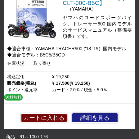
CLT-000-B5C】
（YAMAHA）
ヤマハのロードスポーツバイ
ク、トレーサー900 国内モデル
のサービスマニュアル（整備要
項書）です。
◆適合車種：YAMAHA TRACER900 ('18-'19）国内モデル
◆適合モデル：B5C5/B5CD
在庫状況
取り寄せ
税込定価
¥ 19,250
販売価格(税込)
¥ 17,500(¥ 19,250)
ポイント還元率
カード：2.0％ / 現金：5.0％
送料無料
詳細を見る
商品 91～100 / 176