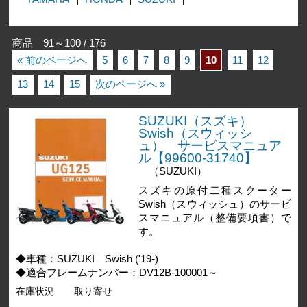
商品 91～100 / 176
« 前のページへ
5
6
7
8
9
10
11
12
13
14
15
次のページへ »
SUZUKI（スズキ）
Swish（スウィッシ
ュ） サービスマニュア
ル【99600-31740】
（SUZUKI）
スズキの原付二種スクーター
Swish（スウィッシュ）のサービ
スマニュアル（整備要項書）で
す。
◆車種：SUZUKI Swish ('19-)
◆適合フレームナンバー：DV12B-100001～
在庫状況
取り寄せ