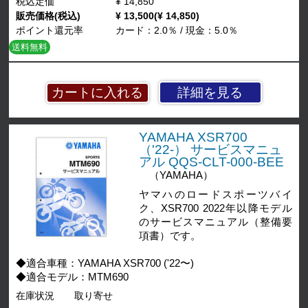
税込定価
¥ 14,850
販売価格(税込)
¥ 13,500(¥ 14,850)
ポイント還元率
カード：2.0％ / 現金：5.0％
送料無料
詳細を見る
YAMAHA XSR700
（'22-） サービスマニュ
アル QQS-CLT-000-BEE
（YAMAHA）
ヤマハのロードスポーツバイ
ク、XSR700 2022年以降モデル
のサービスマニュアル（整備要
項書）です。
◆適合車種：YAMAHA XSR700 ('22〜)
◆適合モデル：MTM690
在庫状況
取り寄せ