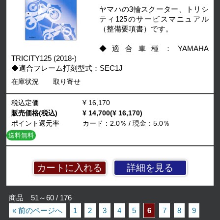
ヤマハの3輪スクーター、トリシ
ティ125のサービスマニュアル
（整備要項書）です。
◆適合車種：YAMAHA
TRICITY125 (2018-)
◆適合フレーム打刻型式：SEC1J
在庫状況
取り寄せ
税込定価
¥ 16,170
販売価格(税込)
¥ 14,700(¥ 16,170)
ポイント還元率
カード：2.0％ / 現金：5.0％
送料無料
詳細を見る
商品 51～60 / 176
« 前のページへ
1
2
3
4
5
6
7
8
9