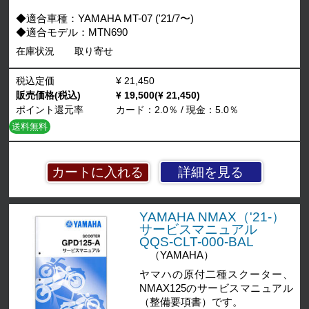
◆適合車種：YAMAHA MT-07 ('21/7〜)
◆適合モデル：MTN690
在庫状況
取り寄せ
税込定価
¥ 21,450
販売価格(税込)
¥ 19,500(¥ 21,450)
ポイント還元率
カード：2.0％ / 現金：5.0％
送料無料
詳細を見る
YAMAHA NMAX（'21-）
サービスマニュアル
QQS-CLT-000-BAL
（YAMAHA）
ヤマハの原付二種スクーター、
NMAX125のサービスマニュアル
（整備要項書）です。