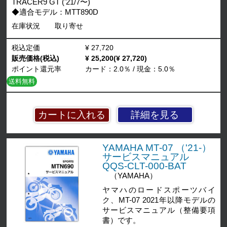
TRACER9 GT ('21/7〜)
◆適合モデル：MTT890D
在庫状況
取り寄せ
税込定価
¥ 27,720
販売価格(税込)
¥ 25,200(¥ 27,720)
ポイント還元率
カード：2.0％ / 現金：5.0％
送料無料
詳細を見る
YAMAHA MT-07 （'21-）
サービスマニュアル
QQS-CLT-000-BAT
（YAMAHA）
ヤマハのロードスポーツバイ
ク、MT-07 2021年以降モデルの
サービスマニュアル（整備要項
書）です。