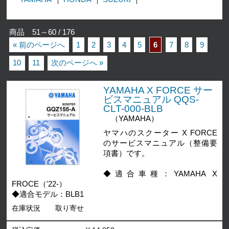
商品 51～60 / 176
« 前のページへ
1
2
3
4
5
6
7
8
9
10
11
次のページへ »
YAMAHA X FORCE サー
ビスマニュアル QQS-
CLT-000-BLB
（YAMAHA）
ヤマハのスクーター X FORCE
のサービスマニュアル（整備要
項書）です。
◆適合車種：YAMAHA X
FROCE（'22-）
◆適合モデル：BLB1
在庫状況
取り寄せ