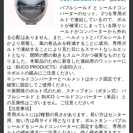
バブルシールド と シールドコン
バーターのセット。 2つを専用ボ
ルトで連結しているので、ボル
トが確実にしまっている限りシ
ールドがコンバーターから外れ
る心配はありません。また、ヘルメットとバブルシールド
がより密着し、風の巻込みを軽減することに成功。専用ボ
ルトで連結することにより見た目にもスマートなシルエッ
トとなり、開閉の際の動きもスムーズかつ確実なものとな
りました。本製品のために新造した連結用のワッシャーに
は〈BUCO PRODUCTS〉の刻印入り。
※ボルトの緩みにご注意ください。
※シールドコンバーターとヘルメットはホック固定です。
確実に固定してご使用ください。
※新開発のボルト式のため、スナップオン（ボタン式） バ
ブルシールド と BUCO シールドコンバーター（単品） と
の互換性はございません。ご注意ください!!
【注意事項】
専用ボルトには2種類の長さがあります。長い方はセンター
用、短い方は両サイド用となります。ボルトオン・バブル
シールドをシールドコンバーターに固定する際に、専用ボ
ルトの締め過ぎにご注意ください。強く締め過ぎますと、