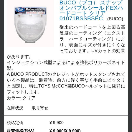
BUCO（ブコ） スナップ
オンバブルシールドEXハ
ードコート クリア
01071BSSBSEC
(BUCO)
従来のハードコートを上回る高
硬度のコーティング（エクスト
ラ ハードコーティング）によ
り、表面にキズが付きにくくな
っております。UVカットの効果
があります。
インジェクション成型によるによる強化ポリカーボネイト
製。
A BUCO PRODUCTのクレジットがホットスタンプされて
いる本製品は、装着時、前方に浮く事なく手前にピッタリ
と固定し、特にTOYS McCOY製BUCOヘルメットに抜群に
フィットします。
カラー: クリア
在庫状況
取り寄せ
税込定価
¥ 9,900
販売価格(税込)
¥ 9,000(¥ 9,900)