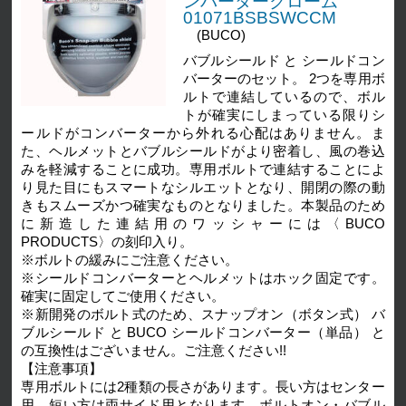
ンバータークローム
01071BSBSWCCM
(BUCO)
バブルシールド と シールドコン
バーターのセット。 2つを専用ボ
ルトで連結しているので、ボル
トが確実にしまっている限りシ
ールドがコンバーターから外れる心配はありません。ま
た、ヘルメットとバブルシールドがより密着し、風の巻込
みを軽減することに成功。専用ボルトで連結することによ
り見た目にもスマートなシルエットとなり、開閉の際の動
きもスムーズかつ確実なものとなりました。本製品のため
に新造した連結用のワッシャーには〈BUCO
PRODUCTS〉の刻印入り。
※ボルトの緩みにご注意ください。
※シールドコンバーターとヘルメットはホック固定です。
確実に固定してご使用ください。
※新開発のボルト式のため、スナップオン（ボタン式） バ
ブルシールド と BUCO シールドコンバーター（単品） と
の互換性はございません。ご注意ください!!
【注意事項】
専用ボルトには2種類の長さがあります。長い方はセンター
用、短い方は両サイド用となります。ボルトオン・バブル