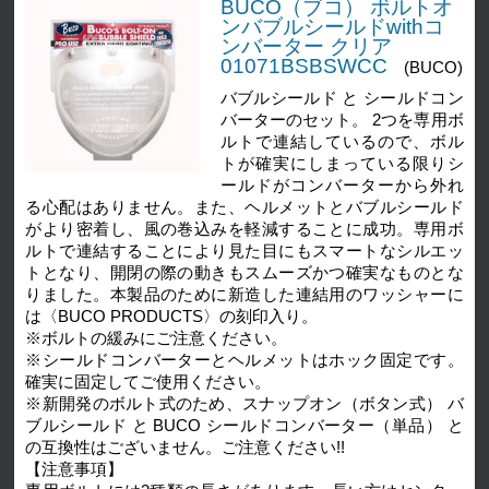
BUCO（ブコ） ボルトオ
ンバブルシールドwithコ
ンバーター クリア
01071BSBSWCC
(BUCO)
バブルシールド と シールドコン
バーターのセット。 2つを専用ボ
ルトで連結しているので、ボル
トが確実にしまっている限りシ
ールドがコンバーターから外れ
る心配はありません。また、ヘルメットとバブルシールド
がより密着し、風の巻込みを軽減することに成功。専用ボ
ルトで連結することにより見た目にもスマートなシルエッ
トとなり、開閉の際の動きもスムーズかつ確実なものとな
りました。本製品のために新造した連結用のワッシャーに
は〈BUCO PRODUCTS〉の刻印入り。
※ボルトの緩みにご注意ください。
※シールドコンバーターとヘルメットはホック固定です。
確実に固定してご使用ください。
※新開発のボルト式のため、スナップオン（ボタン式） バ
ブルシールド と BUCO シールドコンバーター（単品） と
の互換性はございません。ご注意ください!!
【注意事項】