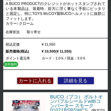
A BUCO PRODUCTのクレジットがホットスタンプされて
いる本製品は、装着時、前方に浮く事なく手前にピッタリ
と固定し、特にTOYS McCOY製BUCOヘルメットに抜群に
フィットします。
カラー: クローム
在庫状況
取り寄せ
税込定価
¥ 11,550
販売価格(税込)
¥ 10,500(¥ 11,550)
ポイント還元率
カード：1.0％ / 現金：3.0％
送料無料
詳細を見る
BUCO（ブコ） ボルトオ
ンバブルシールドwithコ
ンバーター スモーク
01071BSBSWCS
(BUCO)