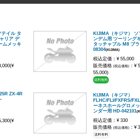
フテイル タ
KIJIMA（キジマ） 
ャリア デ
ンデム用 ツーリングキ
ロームメッキ
タッチャブル M8 ブラ
08304
(KIJIMA)
税込定価：¥ 55,000
,000(¥
販売価格
：¥ 5
(税込価格)
55,000)
送料無料
5R ZX-4R
KIJIMA（キジマ）
-
FLHC/FLI/FXFRS/FX
ーネスホールグロメッ
ンダー用 HD-042101
(K
税込定価：¥ 330
,300(¥
販売価格
：¥ 3
(税込価格)
送料有料