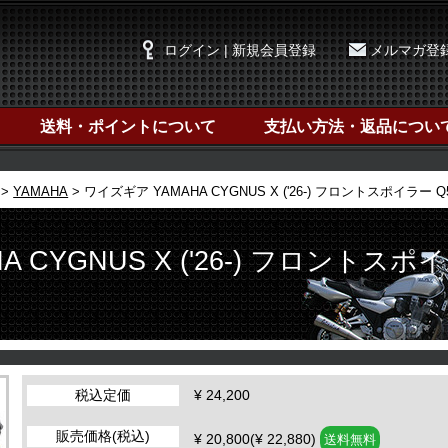
ログイン | 新規会員登録
メルマガ登
送料・ポイントについて
支払い方法・返品につい
YAMAHA
ワイズギア YAMAHA CYGNUS X ('26-) フロントスポイラー Q5K
CYGNUS X ('26-) フロントスポ
税込定価
¥ 24,200
販売価格(税込)
¥ 20,800(¥ 22,880)
送料無料