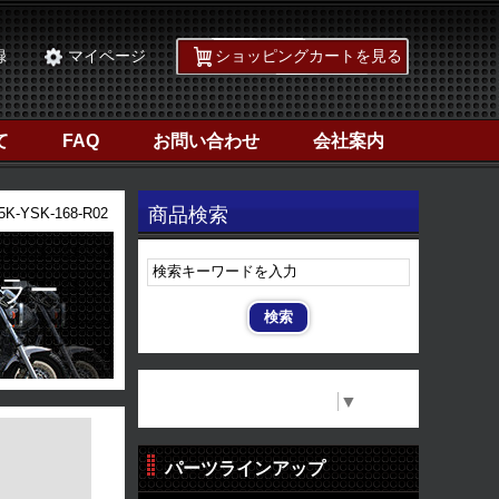
録
マイページ
ショッピングカートを見る
て
FAQ
お問い合わせ
会社案内
商品検索
-YSK-168-R02
イラー
Select Language
▼
パーツラインアップ