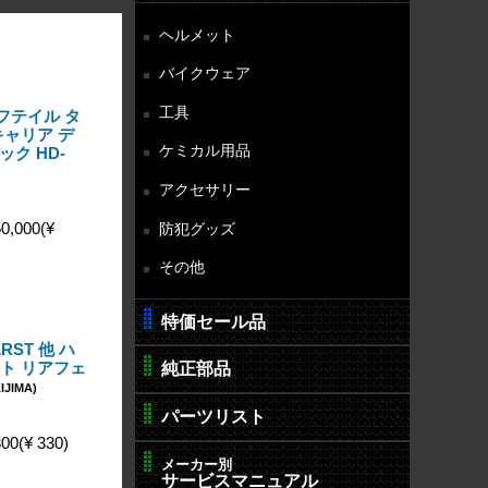
ヘルメット
バイクウェア
工具
ソフテイル タ
ャリア デ
ケミカル用品
ック HD-
アクセサリー
防犯グッズ
0,000(¥
その他
特価セール品
LRST 他 ハ
ト リアフェ
純正部品
IJIMA)
パーツリスト
00(¥ 330)
メーカー別
サービスマニュアル