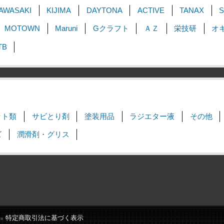
AWASAKI
KIJIMA
DAYTONA
ACTIVE
TANAX
S
MOTOWN
Maruni
Gクラフト
ＡＺ
栄技研
オ
TB
ット類
サビとり剤
塗装用品
ラジエター液
その他
ズ
潤滑剤・グリス
特定商取引法に基づく表示