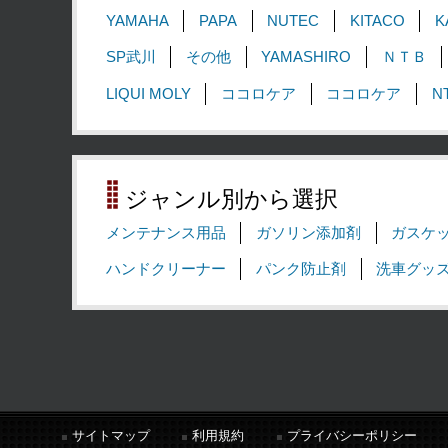
YAMAHA
PAPA
NUTEC
KITACO
K
SP武川
その他
YAMASHIRO
ＮＴＢ
LIQUI MOLY
ココロケア
ココロケア
N
ジャンル別から選択
メンテナンス用品
ガソリン添加剤
ガスケ
ハンドクリーナー
パンク防止剤
洗車グッ
サイトマップ
利用規約
プライバシーポリシー