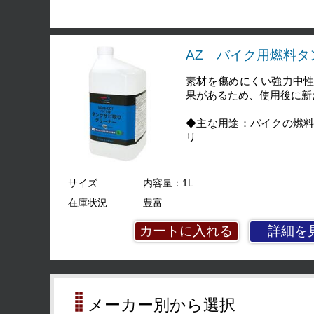
AZ バイク用燃料タ
素材を傷めにくい強力中
果があるため、使用後に新
◆主な用途：バイクの燃
リ
サイズ
内容量：1L
在庫状況
豊富
詳細を
メーカー別から選択