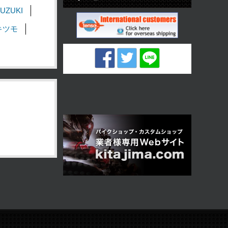
UZUKI
キツモ