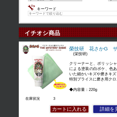
キーワード
イチオシ商品
榮技研 花さかG 
(栄技研)
クリーナーと、ポリッシ
による塗装の白ボケ、色
いた細かいキズや磨きキズ
特別プライスに磨き用クロ
◆内容量：220g
在庫状況
3
詳細を