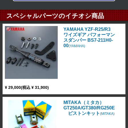
スペシャルパーツのイチオシ商品
YAMAHA YZF-R25/R3
ワイズギア パフォーマン
スダンパー BS7-211H0-
00
(YAMAHA)
¥ 29,000(税込 ¥ 31,900)
MITAKA（ミタカ）
GT250A/GT380/RG250E
ピストンキット
(MITAKA)