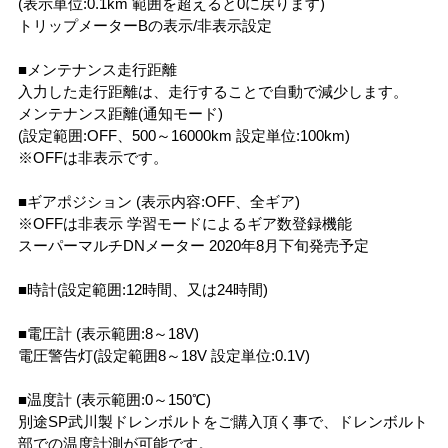
(表示単位:0.1km 範囲を超えると0に戻ります)
トリップメーターBの表示/非表示設定
■メンテナンス走行距離
入力した走行距離は、走行することで自動で減少します。
メンテナンス距離(通知モード)
(設定範囲:OFF、500～16000km 設定単位:100km)
※OFFは非表示です。
■ギアポジション (表示内容:OFF、全ギア)
※OFFは非表示 学習モードによるギア数登録機能
スーパーマルチDNメーター 2020年8月下旬発売予定
■時計(設定範囲:12時間、又は24時間)
■電圧計 (表示範囲:8～18V)
電圧警告灯(設定範囲8～18V 設定単位:0.1V)
■温度計 (表示範囲:0～150℃)
別途SP武川製ドレンボルトをご購入頂く事で、ドレンボルト
部での温度計測が可能です。