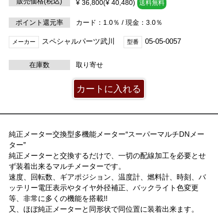
販売価格(税込)
¥ 36,800(¥ 40,480)
送料無料
ポイント還元率
カード：1.0％ / 現金：3.0％
スペシャルパーツ武川
05-05-0057
メーカー
型番
在庫数
取り寄せ
純正メーター交換型多機能メーター“スーパーマルチDNメー
ター”
純正メーターと交換するだけで、一切の配線加工を必要とせ
ず装着出来るマルチメーターです。
速度、回転数、ギアポジション、温度計、燃料計、時刻、バ
ッテリー電圧表示やタイヤ外径補正、バックライト色変更
等、非常に多くの機能を搭載!!
又、ほぼ純正メーターと同形状で同位置に装着出来ます。