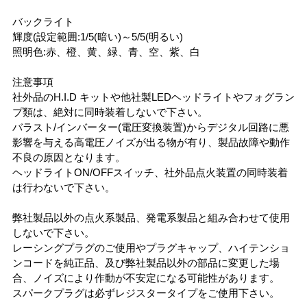
バックライト
輝度(設定範囲:1/5(暗い)～5/5(明るい)
照明色:赤、橙、黄、緑、青、空、紫、白
注意事項
社外品のH.I.D キットや他社製LEDヘッドライトやフォグラン
プ類は、絶対に同時装着しないで下さい。
バラスト/インバーター(電圧変換装置)からデジタル回路に悪
影響を与える高電圧ノイズが出る物が有り、製品故障や動作
不良の原因となります。
ヘッドライトON/OFFスイッチ、社外品点火装置の同時装着
は行わないで下さい。
弊社製品以外の点火系製品、発電系製品と組み合わせて使用
しないで下さい。
レーシングプラグのご使用やプラグキャップ、ハイテンショ
ンコードを純正品、及び弊社製品以外の部品に変更した場
合、ノイズにより作動が不安定になる可能性があります。
スパークプラグは必ずレジスタータイプをご使用下さい。