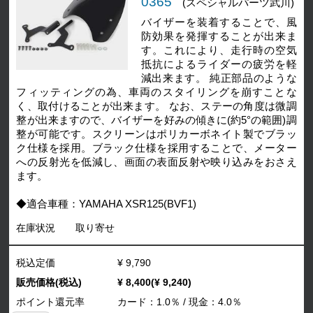
0365
(スペシャルパーツ武川)
バイザーを装着することで、風
防効果を発揮することが出来ま
す。これにより、走行時の空気
抵抗によるライダーの疲労を軽
減出来ます。 純正部品のような
フィッティングの為、車両のスタイリングを崩すことな
く、取付けることが出来ます。 なお、ステーの角度は微調
整が出来ますので、バイザーを好みの傾きに(約5°の範囲)調
整が可能です。スクリーンはポリカーボネイト製でブラッ
ク仕様を採用。ブラック仕様を採用することで、メーター
への反射光を低減し、画面の表面反射や映り込みをおさえ
ます。
◆適合車種：YAMAHA XSR125(BVF1)
在庫状況
取り寄せ
税込定価
¥ 9,790
販売価格(税込)
¥ 8,400(¥ 9,240)
ポイント還元率
カード：1.0％ / 現金：4.0％