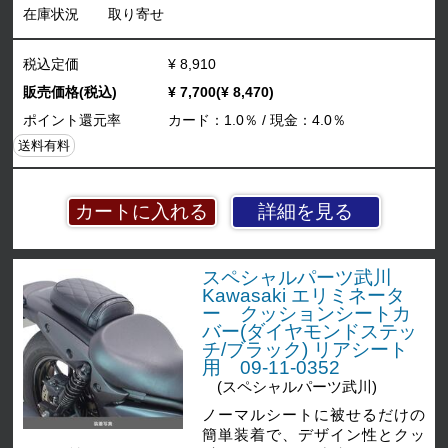
在庫状況
取り寄せ
税込定価
¥ 8,910
販売価格(税込)
¥ 7,700(¥ 8,470)
ポイント還元率
カード：1.0％ / 現金：4.0％
送料有料
詳細を見る
スペシャルパーツ武川
Kawasaki エリミネータ
ー クッションシートカ
バー(ダイヤモンドステッ
チ/ブラック) リアシート
用 09-11-0352
(スペシャルパーツ武川)
ノーマルシートに被せるだけの
簡単装着で、デザイン性とクッ