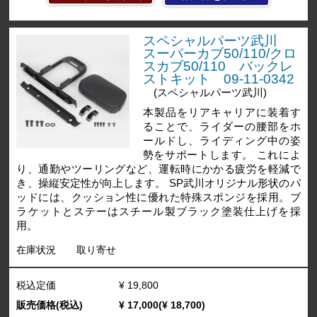
スペシャルパーツ武川
スーパーカブ50/110/クロ
スカブ50/110 バックレ
ストキット 09-11-0342
(スペシャルパーツ武川)
本製品をリアキャリアに装着す
ることで、ライダーの腰部をホ
ールドし、ライディング中の姿
勢をサポートします。 これによ
り、通勤やツーリングなど、運転時にかかる疲労を軽減で
き、操縦安定性が向上します。 SP武川オリジナル形状のパ
ッドには、クッション性に優れた特殊スポンジを採用。ブ
ラケットとステーはスチール製ブラック塗装仕上げを採
用。
在庫状況
取り寄せ
税込定価
¥ 19,800
販売価格(税込)
¥ 17,000(¥ 18,700)