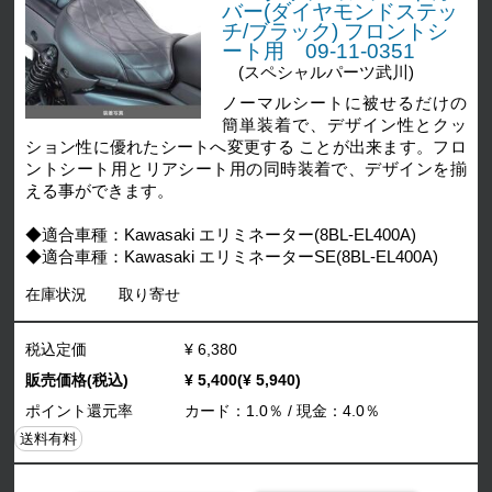
バー(ダイヤモンドステッ
チ/ブラック) フロントシ
ート用 09-11-0351
(スペシャルパーツ武川)
ノーマルシートに被せるだけの
簡単装着で、デザイン性とクッ
ション性に優れたシートへ変更する ことが出来ます。フロ
ントシート用とリアシート用の同時装着で、デザインを揃
える事ができます。
◆適合車種：Kawasaki エリミネーター(8BL-EL400A)
◆適合車種：Kawasaki エリミネーターSE(8BL-EL400A)
在庫状況
取り寄せ
税込定価
¥ 6,380
販売価格(税込)
¥ 5,400(¥ 5,940)
ポイント還元率
カード：1.0％ / 現金：4.0％
送料有料