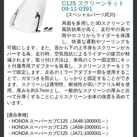
C125 スクリーンキット
09-11-0391
(スペシャルパーツ武川)
局面を多用した3Dスクリーンで
風防効果が高く、走行中の風や
雨やホコリからライダーを保護
し、快適な通勤やツーリングを
可能にします。また、首から下の上半身をスクリーンがカ
バーする為、走行時、空気抵抗によるライダーの疲労が軽
減されます。取り付け方法は、車両のミラー固定部にキッ
ト付属専用アダプターを装着し、スクリーンステーをミラ
ーで固定します。左右のミラーアダプター部を使用するこ
とで、ガタつきを防止し、しっかりと固定することができ
ます。スクリーンは透明性、耐候性が高いアクリル材を使
用。厚みを約3.7mmとし、一般的なスクリーンの厚みと比
べて分厚くすることによりスクリーン全体の強度を高めて
います。
[適合車種]
・HONDA スーパーカブC125（JA48-1000001～）
・HONDA スーパーカブC125（JA58-1000001～）
・HONDA スーパーカブC125（JA71-1000001～）