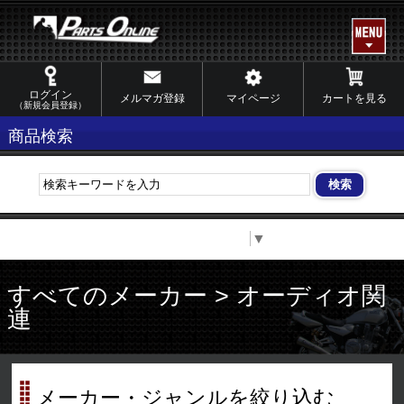
ログイン
メルマガ登録
マイページ
カートを見る
（新規会員登録）
商品検索
Select Language
▼
すべてのメーカー > オーディオ関
連
メーカー・ジャンルを絞り込む