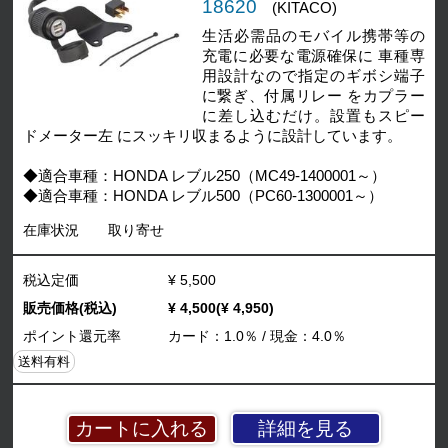
18620
(KITACO)
生活必需品のモバイル携帯等の
充電に必要な電源確保に 車種専
用設計なので指定のギボシ端子
に繋ぎ、付属リレー をカプラー
に差し込むだけ。設置もスピー
ドメーター左 にスッキリ収まるように設計しています。
◆適合車種：HONDA レブル250（MC49-1400001～）
◆適合車種：HONDA レブル500（PC60-1300001～）
在庫状況
取り寄せ
税込定価
¥ 5,500
販売価格(税込)
¥ 4,500(¥ 4,950)
ポイント還元率
カード：1.0％ / 現金：4.0％
送料有料
詳細を見る