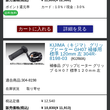
ポイント還元率
カード：1.0％ / 現金：3.0％
送料無料
詳細を見る
KIJIMA（キジマ） グリッ
プヒーター GH07 補修用
標準 120mm 左 304R-
8198-03
(KIJIMA)
補修品 グリップヒーター グリッ
プ ＧＨ０７ 標準１２０ｍｍ 左
適合商品:304-8198
在庫状況
取り寄せ
税込定価
¥ 12,540
販売価格(税込)
¥ 10,830(¥ 11,913)