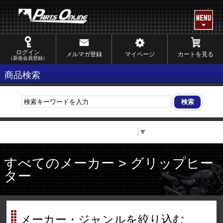
ログイン
メルマガ登録
マイページ
カートを見る
（新規会員登録）
商品検索
Select Language
▼
すべてのメーカー > グリップヒー
ター
メーカー・ジャンルを絞り込む