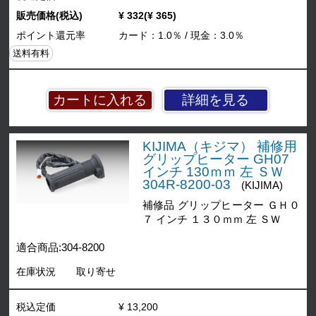
販売価格(税込)
¥ 332(¥ 365)
ポイント還元率
カード：1.0％ / 現金：3.0％
送料有料
詳細を見る
KIJIMA（キジマ） 補修用
グリップヒーター GH07
インチ 130ｍｍ 左 ＳＷ
304R-8200-03
(KIJIMA)
補修品 グリップヒーター ＧＨ０
７ インチ １３０ｍｍ 左 ＳＷ
適合商品:304-8200
在庫状況
取り寄せ
税込定価
¥ 13,200