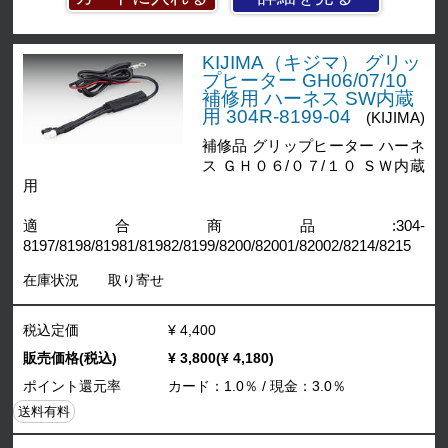
KIJIMA（キジマ） グリッ
プヒーター GH06/07/10
補修用 ハーネス SW内蔵
用 304R-8199-04
(KIJIMA)
補修品 グリップヒーター ハーネ
ス ＧＨ０６/０７/１０ ＳＷ内蔵
用
適合商品:304-
8197/8198/81981/81982/8199/8200/82001/82002/8214/8215
在庫状況
取り寄せ
税込定価
¥ 4,400
販売価格(税込)
¥ 3,800(¥ 4,180)
ポイント還元率
カード：1.0％ / 現金：3.0％
送料有料