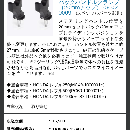
バックハンドルクランプ
（20mmアップ） 06-02-
0009
(スペシャルパーツ武川)
ステアリングハンドル位置を
20mmセットバック/20mmアッ
プしライディングポジションを
前傾姿勢からアップ ライトな姿
勢へ変更します。※1これにより、ハンドル位置を後方に約
27mm、上に約8.5mm移動させます。 純正の配線やケーブ
ル類は社外品へ交換を必要とせず、純正状態で取り付けが
可能です。※2 ツーリング/通勤/通学等で体への負担を低減
させながら高品質な削り出しパーツでカスタマイズイメー
ジを 向上させます。※3
◆適合車種：HONDA レブル250(MC49-1000001~)
◆適合車種：HONDA レブル500(PC60-1000001~)
◆適合車種：HONDA レブル1100(SC83-1000001~)
在庫状況
取り寄せ
税込定価
¥ 16,500
販売価格(税込)
¥ 14,000(¥ 15,400)