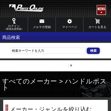
ログイン
メルマガ登録
マイページ
カートを見る
（新規会員登録）
商品検索
Select Language
▼
すべてのメーカー > ハンドルポス
ト
メーカー・ジャンルを絞り込む