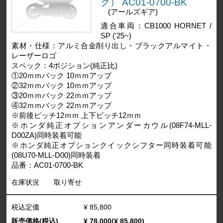
ク） AC01-0700-BK
(アールズギア)
適合車両：CB1000 HORNET /
SP ('25~)
素材・仕様：アルミ合金削り出し・ブラックアルマイト・
レーザーロゴ
スペック：4ポジション(純正比)
①20ｍｍバック 10ｍｍアップ
②32ｍｍバック 10ｍｍアップ
③20ｍｍバック 22ｍｍアップ
④32ｍｍバック 22ｍｍアップ
※前後ピッチ12ｍｍ 上下ピッチ12ｍｍ
※ホンダ純正オプションアンダーカウル(08F74-MLL-
D00ZA)同時装着可能
※ホンダ純正オプションクイックシフター同時装着可能
(08U70-MLL-D00)同時装着
品番：AC01-0700-BK
在庫状況
取り寄せ
税込定価
¥ 85,800
販売価格(税込)
¥ 78,000(¥ 85,800)