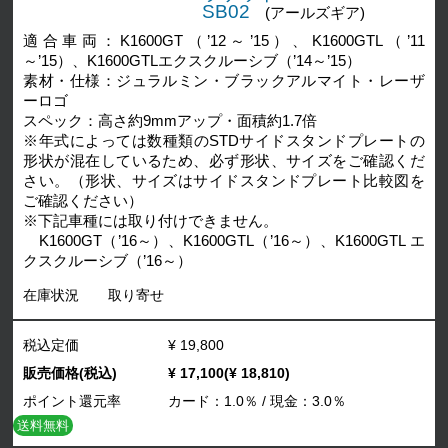
SB02
(アールズギア)
適合車両：K1600GT（’12～’15）、K1600GTL（’11
～’15）、K1600GTLエクスクルーシブ（’14～’15）
素材・仕様：ジュラルミン・ブラックアルマイト・レーザ
ーロゴ
スペック：高さ約9mmアップ・面積約1.7倍
※年式によっては数種類のSTDサイドスタンドプレートの
形状が混在しているため、必ず形状、サイズをご確認くだ
さい。（形状、サイズはサイドスタンドプレート比較図を
ご確認ください）
※下記車種には取り付けできません。
K1600GT（’16～）、K1600GTL（’16～）、K1600GTL エ
クスクルーシブ（’16～）
在庫状況
取り寄せ
税込定価
¥ 19,800
販売価格(税込)
¥ 17,100(¥ 18,810)
ポイント還元率
カード：1.0％ / 現金：3.0％
送料無料