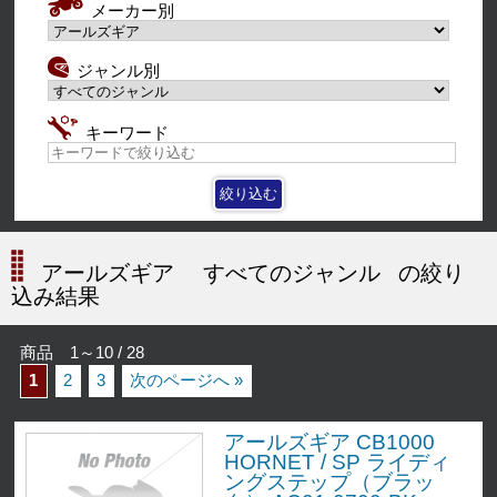
メーカー別
ジャンル別
キーワード
アールズギア
すべてのジャンル
の絞り
込み結果
商品 1～10 / 28
1
2
3
次のページへ »
アールズギア CB1000
HORNET / SP ライディ
ングステップ（ブラッ