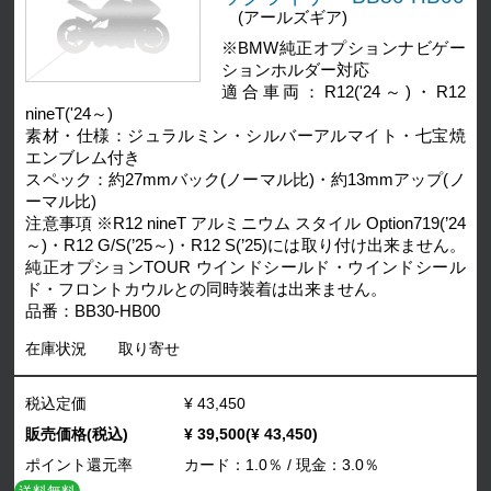
(アールズギア)
※BMW純正オプションナビゲー
ションホルダー対応
適合車両：R12('24～)・R12
nineT('24～)
素材・仕様：ジュラルミン・シルバーアルマイト・七宝焼
エンブレム付き
スペック：約27mmバック(ノーマル比)・約13mmアップ(ノ
ーマル比)
注意事項 ※R12 nineT アルミニウム スタイル Option719(’24
～)・R12 G/S(’25～)・R12 S(’25)には取り付け出来ません。
純正オプションTOUR ウインドシールド・ウインドシール
ド・フロントカウルとの同時装着は出来ません。
品番：BB30-HB00
在庫状況
取り寄せ
税込定価
¥ 43,450
販売価格(税込)
¥ 39,500(¥ 43,450)
ポイント還元率
カード：1.0％ / 現金：3.0％