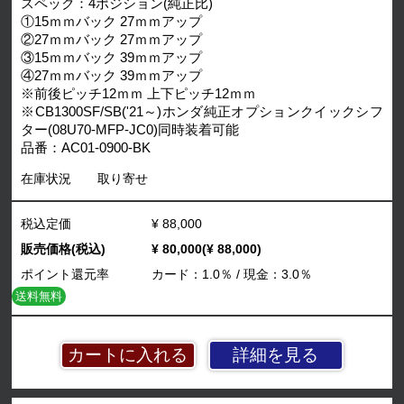
スペック：4ポジション(純正比)
①15ｍｍバック 27ｍｍアップ
②27ｍｍバック 27ｍｍアップ
③15ｍｍバック 39ｍｍアップ
④27ｍｍバック 39ｍｍアップ
※前後ピッチ12ｍｍ 上下ピッチ12ｍｍ
※CB1300SF/SB('21～)ホンダ純正オプションクイックシフ
ター(08U70-MFP-JC0)同時装着可能
品番：AC01-0900-BK
在庫状況
取り寄せ
税込定価
¥ 88,000
販売価格(税込)
¥ 80,000(¥ 88,000)
ポイント還元率
カード：1.0％ / 現金：3.0％
送料無料
詳細を見る