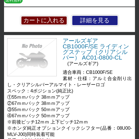
送料無料
詳細を見る
アールズギア
CB1000F/SE ライディン
グステップ（クリアシル
バー） AC01-0800-CL
(アールズギア)
適合車両：CB1000F/SE
素材・仕様：アルミ合金削り出
し・クリアシルバーアルマイト・レーザーロゴ
スペック：4ポジション(純正比)
①55ｍｍバック 38ｍｍアップ
②67ｍｍバック 38ｍｍアップ
③55ｍｍバック 50ｍｍアップ
④67ｍｍバック 50ｍｍアップ
※前後ピッチ12ｍｍ 上下ピッチ12ｍｍ
※ホンダ純正オプションクイックシフター(品番：08U00-
MLV-J00)同時装着可能