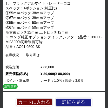
し・ブラックアルマイト・レーザーロゴ
スペック：4ポジション(純正比)
①55ｍｍバック 38ｍｍアップ
②67ｍｍバック 38ｍｍアップ
③55ｍｍバック 50ｍｍアップ
④67ｍｍバック 50ｍｍアップ
※前後ピッチ12ｍｍ 上下ピッチ12ｍｍ
※ホンダ純正オプションクイックシフター(品番：08U00-
MLV-J00)同時装着可能
品番：AC01-0800-BK
在庫状況
取り寄せ
税込定価
¥ 88,000
販売価格(税込)
¥ 80,000(¥ 88,000)
ポイント還元率
カード：1.0％ / 現金：3.0％
送料無料
詳細を見る