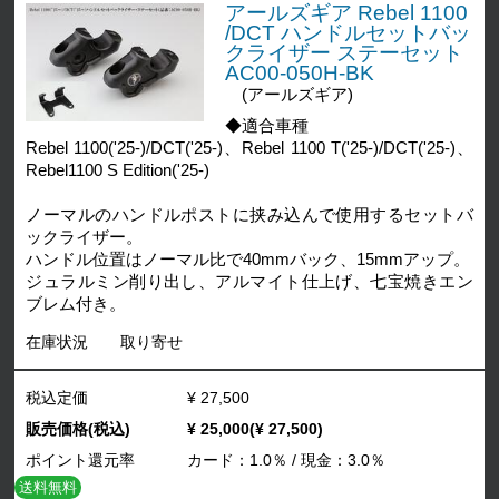
アールズギア Rebel 1100
/DCT ハンドルセットバッ
クライザー ステーセット
AC00-050H-BK
(アールズギア)
◆適合車種
Rebel 1100('25-)/DCT('25-)、Rebel 1100 T('25-)/DCT('25-)、
Rebel1100 S Edition('25-)
ノーマルのハンドルポストに挟み込んで使用するセットバ
ックライザー。
ハンドル位置はノーマル比で40mmバック、15mmアップ。
ジュラルミン削り出し、アルマイト仕上げ、七宝焼きエン
ブレム付き。
在庫状況
取り寄せ
税込定価
¥ 27,500
販売価格(税込)
¥ 25,000(¥ 27,500)
ポイント還元率
カード：1.0％ / 現金：3.0％
送料無料