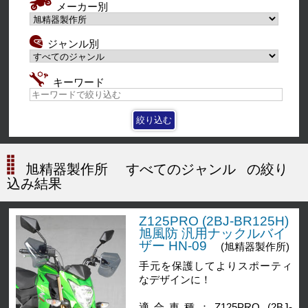
メーカー別
ジャンル別
キーワード
旭精器製作所
すべてのジャンル
の絞り
込み結果
Z125PRO (2BJ-BR125H)
旭風防 汎用ナックルバイ
ザー HN-09
(旭精器製作所)
手元を保護してよりスポーティ
なデザインに！
適合車種：Z125PRO (2BJ-