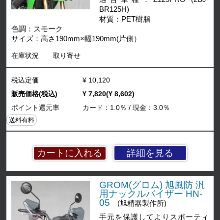
BR125H)
材質：PET樹脂
色調：スモーク
サイズ：高さ190mm×幅190mm(片側）
在庫状況
取り寄せ
税込定価
¥ 10,120
販売価格(税込)
¥ 7,820(¥ 8,602)
ポイント還元率
カード：1.0％ / 現金：3.0％
送料有料
詳細を見る
GROM(グロム) 旭風防 汎
用ナックルバイザー HN-
05
(旭精器製作所)
手元を保護してよりスポーティ