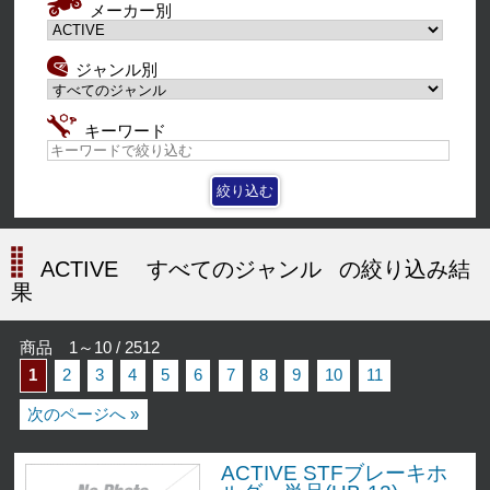
メーカー別
ジャンル別
キーワード
ACTIVE
すべてのジャンル
の絞り込み結
果
商品 1～10 / 2512
1
2
3
4
5
6
7
8
9
10
11
次のページへ »
ACTIVE STFブレーキホ