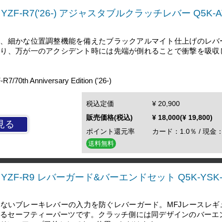
YZF-R7('26-) アジャスタブルクラッチレバー Q5K-AT
し、細かな位置調整機能を備えたブラックアルマイト仕上げのレバ
より、万が一のアクシデント時には先端が倒れることで衝撃を吸収
th Anniversary Edition ('26-)
税込定価
¥ 20,900
販売価格(税込)
¥ 18,000(¥ 19,800)
見る
ポイント還元率
カード：1.0％ / 現金：
送料無料
YZF-R9 レバーガード&バーエンドセット Q5K-YSK-Y
ないブレーキレバーの入力を防ぐレバーガード。MFJレースレギ
るセーフティーパーツです。クラッチ側には同デザインのバーエン