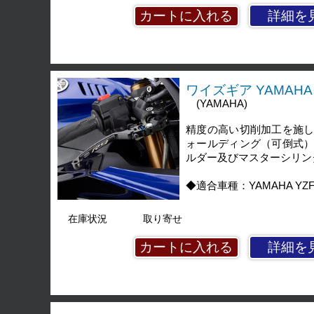
詳細を
ワイズギア YAMAHA 
(YAMAHA)
精度の高い切削加工を施
ォールディング（可倒式
ルダー及びマスターシリン
◆適合車種：YAMAHA YZF-R9
在庫状況
取り寄せ
詳細を