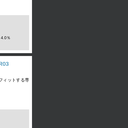
4.0％
R03
フィットする専