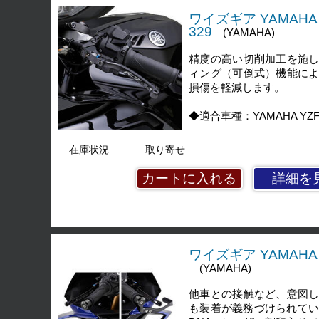
ワイズギア YAMAHA 
329
(YAMAHA)
精度の高い切削加工を施
ィング（可倒式）機能に
損傷を軽減します。
◆適合車種：YAMAHA YZF-R7/70
在庫状況
取り寄せ
詳細を
ワイズギア YAMAHA 
(YAMAHA)
他車との接触など、意図し
も装着が義務づけられてい