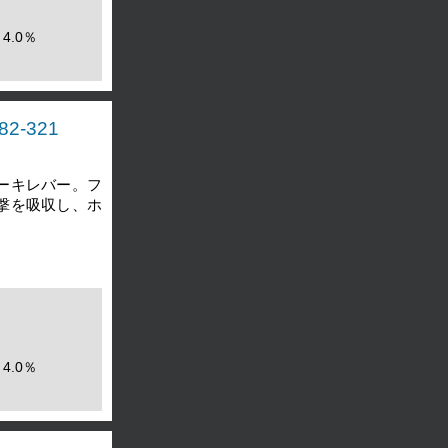
4.0％
2-321
ーキレバー。フ
撃を吸収し、ホ
4.0％