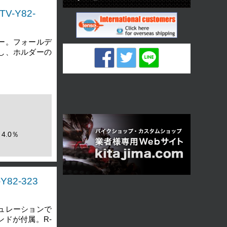
V-Y82-
ー。フォールデ
し、ホルダーの
4.0％
82-323
ュレーションで
ドが付属。R-