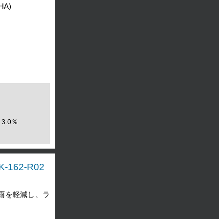
HA)
3.0％
-162-R02
雨を軽減し、ラ