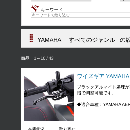
キーワード
YAMAHA
すべてのジャンル
の
商品 1～10 / 43
ワイズギア YAMAHA 
ブラックアルマイト処理が
階で調整可能です。
◆適合車種：YAMAHA AE
在庫状況
取り寄せ