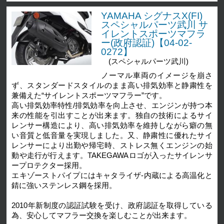
YAMAHA シグナスX(FI)
スペシャルパーツ武川 サ
イレントスポーツマフラ
ー(政府認証)【04-02-
0272】
(スペシャルパーツ武川)
ノーマル車両のイメージを崩さ
ず、スタンダードスタイルのまま高い排気効率と静粛性を
兼備えた“サイレントスポーツマフラー”です。
高い排気効率特性/排気効率を向上させ、エンジンが持つ本
来の性能を引出すことが出来ます。独自の技術によるサイ
レンサー構造により、高い排気効率を維持しながら癖の無
い音質と低音量を実現しました。又、静粛性に優れたサイ
レンサーにより出勤や帰宅時、ストレス無くエンジンの始
動や走行が行えます。TAKEGAWAロゴが入ったサイレンサ
ープロテクター採用。
エキゾーストパイプにはキャタライザ-内蔵による高温化と
錆に強いステンレス鋼を採用。
2010年新制度の認証試験を受け、政府認証を取得している
為、安心してマフラー交換を楽しむことが出来ます。