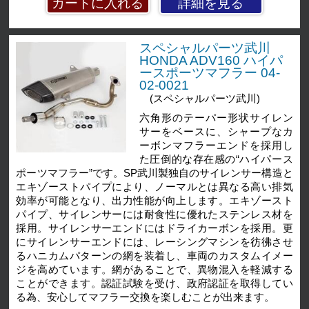
詳細を見る
スペシャルパーツ武川
HONDA ADV160 ハイパ
ースポーツマフラー 04-
02-0021
(スペシャルパーツ武川)
六角形のテーパー形状サイレン
サーをベースに、シャープなカ
ーボンマフラーエンドを採用し
た圧倒的な存在感の“ハイパース
ポーツマフラー”です。SP武川製独自のサイレンサー構造と
エキゾーストパイプにより、ノーマルとは異なる高い排気
効率が可能となり、出力性能が向上します。エキゾースト
パイプ、サイレンサーには耐食性に優れたステンレス材を
採用。サイレンサーエンドにはドライカーボンを採用。更
にサイレンサーエンドには、レーシングマシンを彷彿させ
るハニカムパターンの網を装着し、車両のカスタムイメー
ジを高めています。網があることで、異物混入を軽減する
ことができます。認証試験を受け、政府認証を取得してい
る為、安心してマフラー交換を楽しむことが出来ます。