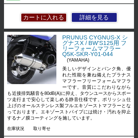
詳細を見る
PRUNUS CYGNUS-X シ
グナスX / BW'S125用 フ
リーフォームマフラー
Q5K-SKR-Y01-044
(YAMAHA)
美しいデザインとバンク角、優
れた性能を兼ね備えたプラナス
マフラーフリーフォームマフラ
ーです。音質にこだわりながら
も近接排気騒音を80dB(A)に抑え、タウンユースからスポー
ツ走行まで安心して楽しめる静音仕様です。ポリッシュ仕
上げのオールステンレス製フルエキゾーストマフラーとな
っております。エキゾーストパイプには焼け・汚れを抑止
するナノ膜コーティングを施しています。
在庫状況
取り寄せ