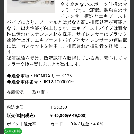
全く崩さないスポーツ仕様のマ
フラーです。 SP武川製独自のサ
イレンサー構造とエキゾースト
パイプにより、ノーマルとは異なる高い排気効率が可能と
なり、出力性能が向上します。エキゾーストパイプは耐食
性に優れたステンレス材を採用。サイレンサーはブラック
塗装仕上げ。エキゾーストパイプとサイレンサーの連結部
には、ガスケットを使用し、排気漏れと振動音を軽減しま
す。
認証試験を受け、政府認証を取得している為、安心してマ
フラー交換を楽しむことが出来ます。
◆適合車種：HONDA リード125
◆適合車体番号：JK12-1000001~
在庫状況
取り寄せ
税込定価
¥ 53,350
販売価格(税込)
¥ 45,000(¥ 49,500)
ポイント還元率
カード：1.0％ / 現金：4.0％
送料無料