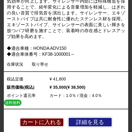
気効率が向上します。サイレンサー内部には特殊構造を採
用することで、経年変化による音量増加を軽減し、はぎれ
の良い音質で排気音を演出します。サイレンサー、エキゾ
ーストパイプは共に耐食性に優れたステンレス材を採用。
エキゾーストパイプ、サイレンサーの表面に美しい輝きを
放つバフ研磨を施すことで、装着時の存在感とドレスアッ
プ効果を高めます。
◆適合車種：HONDA ADV150
◆適合車体番号：KF38-1000001～
在庫状況
取り寄せ
税込定価
¥ 41,800
販売価格(税込)
¥ 35,000(¥ 38,500)
ポイント還元率
カード：1.0％ / 現金：4.0％
送料無料
詳細を見る