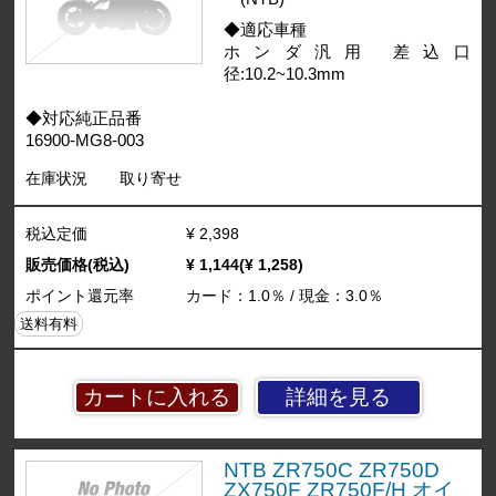
◆適応車種
ホンダ汎用 差込口
径:10.2~10.3mm
◆対応純正品番
16900-MG8-003
在庫状況
取り寄せ
税込定価
¥ 2,398
販売価格(税込)
¥ 1,144(¥ 1,258)
ポイント還元率
カード：1.0％ / 現金：3.0％
送料有料
詳細を見る
NTB ZR750C ZR750D
ZX750F ZR750F/H オイ