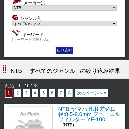
メーカー別
ジャンル別
キーワード
NTB
すべてのジャンル
の絞り込み結果
商品 1～10 / 78
1
2
3
4
5
6
7
8
次のページへ »
NTB ヤマハ汎用 差込口
径:8.5-8.6mm フューエル
フィルター YF-1001
(NTB)