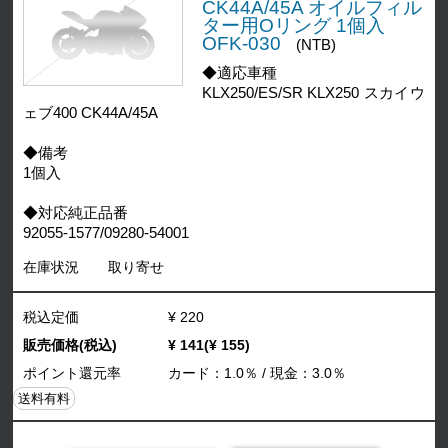
CK44A/45A オイルフィル
ター用Oリング 1個入
OFK-030
(NTB)
◆適応車種
KLX250/ES/SR KLX250 スカイウ
ェブ400 CK44A/45A
◆備考
1個入
◆対応純正品番
92055-1577/09280-54001
在庫状況
取り寄せ
税込定価
¥ 220
販売価格(税込)
¥ 141(¥ 155)
ポイント還元率
カード：1.0％ / 現金：3.0％
送料有料