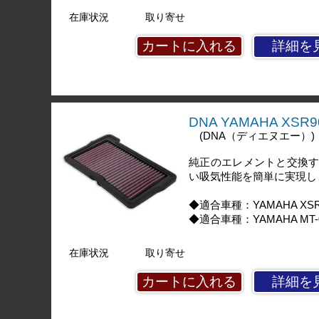
在庫状況
取り寄せ
詳細を
DNA YAMAHA XSR9
(DNA（ディエヌエー）)
純正のエレメントと交換
い吸気性能を簡単に実現し
◆適合車種：YAMAHA XSR90
◆適合車種：YAMAHA MT-09(
在庫状況
取り寄せ
詳細を