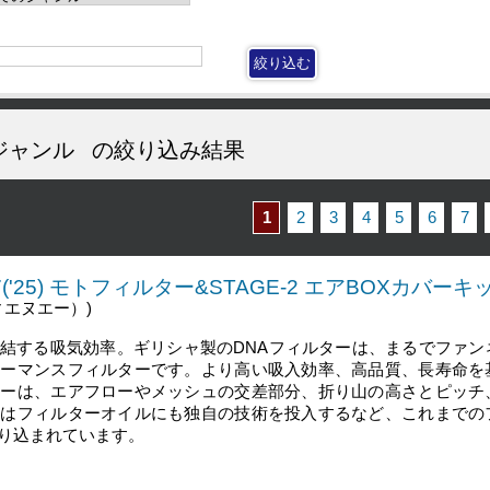
ジャンル
の絞り込み結果
1
2
3
4
5
6
7
07('25) モトフィルター&STAGE-2 エアBOXカバーキッ
ィエヌエー）)
結する吸気効率。ギリシャ製のDNAフィルターは、まるでファン
ォーマンスフィルターです。より高い吸入効率、高品質、長寿命を
ターは、エアフローやメッシュの交差部分、折り山の高さとピッチ
にはフィルターオイルにも独自の技術を投入するなど、これまでの
り込まれています。