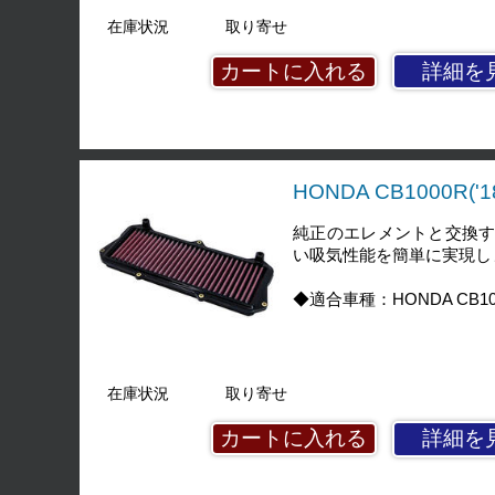
在庫状況
取り寄せ
詳細を
HONDA CB1000R('
純正のエレメントと交換
い吸気性能を簡単に実現し
◆適合車種：HONDA CB1000R
在庫状況
取り寄せ
詳細を