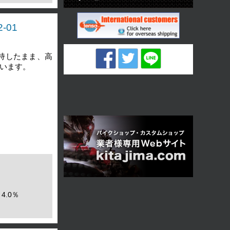
-01
持したまま、高
います。
4.0％