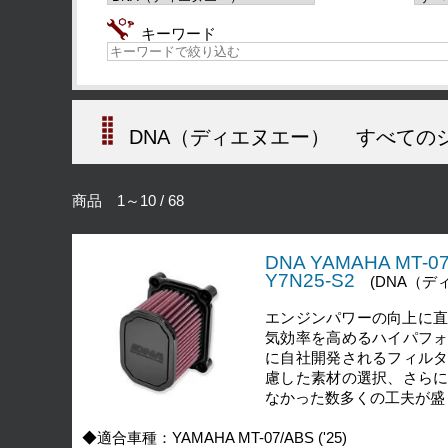
キーワード
DNA（ディエヌエー）
すべての
商品 1～10 / 68
DNA YAMAHA MT-
Y7N25-S2
(DNA（デ
エンジンパワーの向上に直
気効率を高めるハイパフ
に自社開発されるフィル
慮した素材の選択、さら
なかった数多くの工夫が盛
◆適合車種：YAMAHA MT-07/ABS ('25)