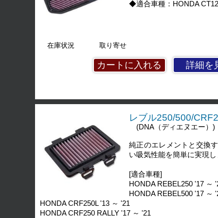
◆適合車種：HONDA CT125 (
在庫状況
取り寄せ
詳細を
レブル250/500/CRF
(DNA（ディエヌエー）)
純正のエレメントと交換
い吸気性能を簡単に実現し
[適合車種]
HONDA REBEL250 '17 ～ '
HONDA REBEL500 '17 ～ '
HONDA CRF250L '13 ～ '21
HONDA CRF250 RALLY '17 ～ '21