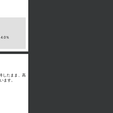
4.0％
持したまま、高
います。