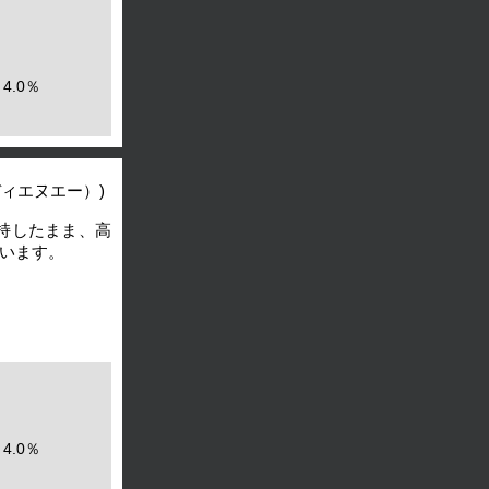
4.0％
ディエヌエー）)
持したまま、高
います。
4.0％