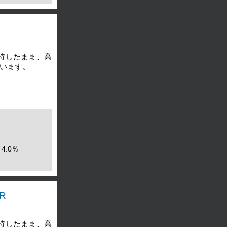
持したまま、高
います。
4.0％
R
持したまま、高