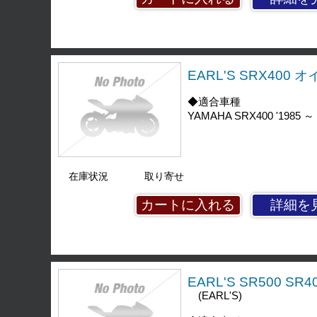
EARL'S SRX400
◆適合車種
YAMAHA SRX400 '1985 ～ 
在庫状況
取り寄せ
詳細を
EARL'S SR500 
(EARL'S)