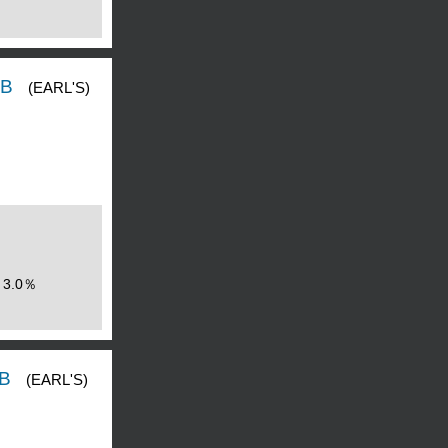
B
(EARL'S)
3.0％
B
(EARL'S)