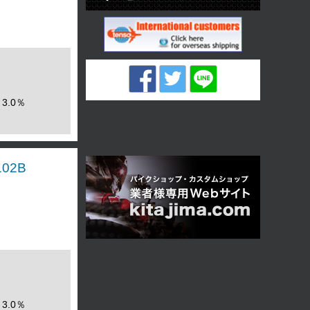
3.0％
02B
3.0％