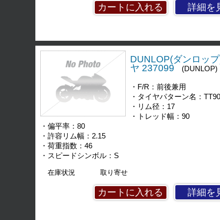
詳細を
DUNLOP(ダンロップ) 
ヤ 237099
(DUNLOP)
・F/R：前後兼用
・タイヤパターン名：TT90
・リム径：17
・トレッド幅：90
・偏平率：80
・許容リム幅：2.15
・荷重指数：46
・スピードシンボル：S
在庫状況
取り寄せ
詳細を