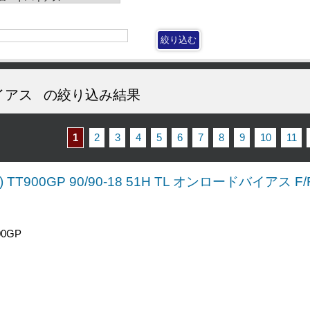
イアス
の絞り込み結果
1
2
3
4
5
6
7
8
9
10
11
TT900GP 90/90-18 51H TL オンロードバイアス 
0GP