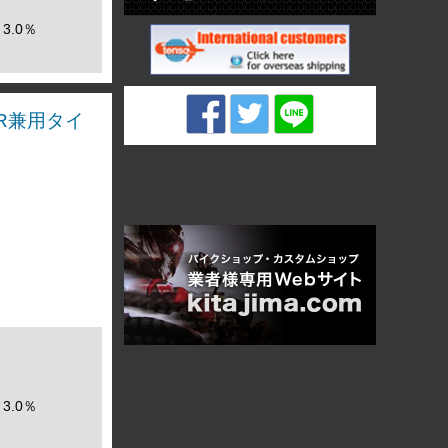
3.0％
F/R兼用タイ
3.0％