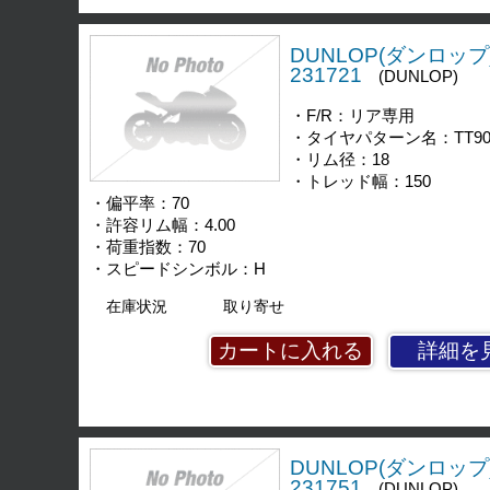
DUNLOP(ダンロップ)
231721
(DUNLOP)
・F/R：リア専用
・タイヤパターン名：TT90
・リム径：18
・トレッド幅：150
・偏平率：70
・許容リム幅：4.00
・荷重指数：70
・スピードシンボル：H
在庫状況
取り寄せ
詳細を
DUNLOP(ダンロップ)
231751
(DUNLOP)