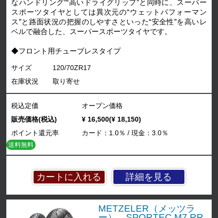
なハンドリング”“高いドライグリップ”と同時に、スーパー
スポーツタイヤとしては異次元の“ウェットパフォーマン
ス”と路面状況の把握のしやすさといった“安全性”を高いレ
ベルで融合した、スーパースポーツタイヤです。
◆フロント用チューブレスタイプ
サイズ
120/70ZR17
在庫状況
取り寄せ
税込定価
オープン価格
販売価格(税込)
¥ 16,500(¥ 18,150)
ポイント還元率
カード：1.0％ / 現金：3.0％
送料無料
詳細を見る
METZELER（メッツラ
ー） SPORTEC M7 RR