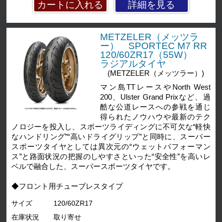
詳細を見る
METZELER（メッツラ
ー） SPORTEC M7 RR
120/60ZR17（55W）
ラジアルタイヤ
(METZELER（メッツラー）)
マン島TTレースやNorth West
200、Ulster Grand Prixなど、過
酷な公道レースへの参戦を通じ
得られたノウハウや最新のテク
ノロジーを投入し、スポーツライディングに不可欠な“軽快
なハンドリング”“高いドライグリップ”と同時に、スーパー
スポーツタイヤとしては異次元の“ウェットパフォーマン
ス”と路面状況の把握のしやすさといった“安全性”を高いレ
ベルで融合した、スーパースポーツタイヤです。
◆フロント用チューブレスタイプ
サイズ
120/60ZR17
在庫状況
取り寄せ