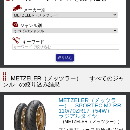
メーカー別
ジャンル別
キーワード
METZELER（メッツラー）
すべてのジャ
ンル
の絞り込み結果
METZELER（メッツラ
ー） SPORTEC M7 RR
110/70ZR17（54W）
ラジアルタイヤ
(METZELER（メッツラー）)
マン島TTレースやNorth West