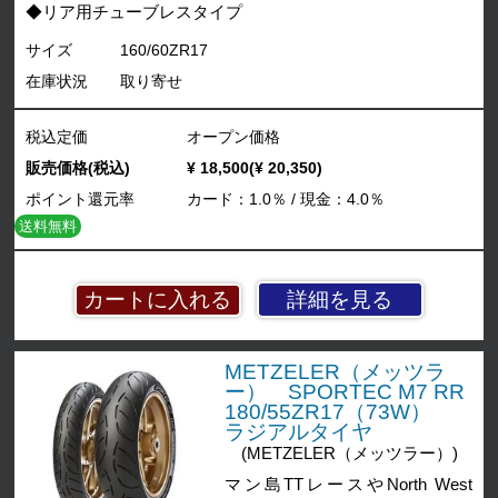
◆リア用チューブレスタイプ
サイズ
160/60ZR17
在庫状況
取り寄せ
税込定価
オープン価格
販売価格(税込)
¥ 18,500(¥ 20,350)
ポイント還元率
カード：1.0％ / 現金：4.0％
送料無料
詳細を見る
METZELER（メッツラ
ー） SPORTEC M7 RR
180/55ZR17（73W）
ラジアルタイヤ
(METZELER（メッツラー）)
マン島TTレースやNorth West