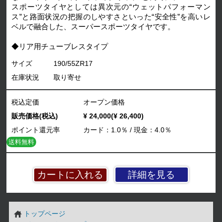
スポーツタイヤとしては異次元の“ウェットパフォーマン
ス”と路面状況の把握のしやすさといった“安全性”を高いレ
ベルで融合した、スーパースポーツタイヤです。
◆リア用チューブレスタイプ
サイズ
190/55ZR17
在庫状況
取り寄せ
税込定価
オープン価格
販売価格(税込)
¥ 24,000(¥ 26,400)
ポイント還元率
カード：1.0％ / 現金：4.0％
送料無料
詳細を見る
トップページ