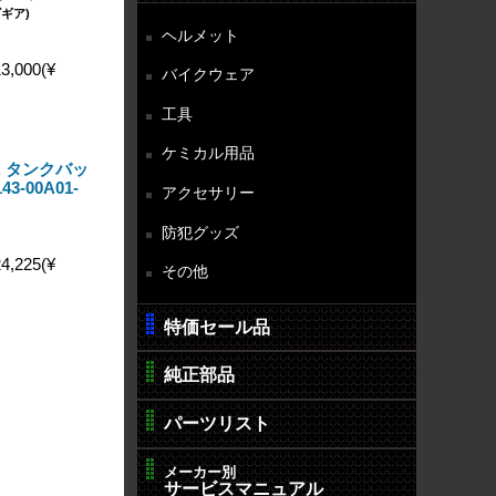
ギア)
ヘルメット
3,000(¥
バイクウェア
工具
ケミカル用品
0R タンクバッ
3-00A01-
アクセサリー
防犯グッズ
4,225(¥
その他
特価セール品
純正部品
パーツリスト
メーカー別
サービスマニュアル