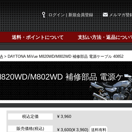
ログイン | 新規会員登録
メルマガ登
送料・ポイントについて
支払い方法・返品につい
NA
DAYTONA MiVue M820WD/M802WD 補修部品 電源ケーブル 40852
 M820WD/M802WD 補修部品 電源ケ
税込定価
¥ 3,960
販売価格(税込)
¥ 3,600(¥ 3,960)
送料有料