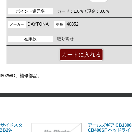
ポイント還元率
カード：1.0％ / 現金：3.0％
DAYTONA
40852
メーカー
型番
在庫数
取り寄せ
M802WD」補修部品。
RTサイドスタ
アールズギア CB1300S
B29-
CB400SF ヘッドラ