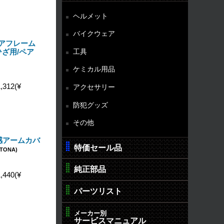
ヘルメット
バイクウェア
 エアフレーム
工具
ざ用/ペア
ケミカル用品
,312(¥
アクセサリー
防犯グッズ
その他
 冷感アームカバ
特価セール品
YTONA)
純正部品
,440(¥
パーツリスト
メーカー別
サービスマニュアル