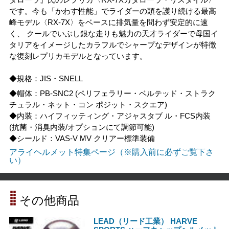
ダローラ』氏のレプリカ〈RX-7Xカダローラ・リスタイル〉
です。今も「かわす性能」でライダーの頭を護り続ける最高
峰モデル〈RX-7X〉をベースに排気量を問わず安定的に速
く、 クールでいぶし銀な走りも魅力の天才ライダーで母国イ
タリアをイメージしたカラフルでシャープなデザインが特徴
な復刻レプリカモデルとなっています。
◆規格：JIS・SNELL
◆帽体：PB-SNC2 (ペリフェラリー・ベルテッド・ストラク
チュラル・ネット・コン ポジット・スクエア)
◆内装：ハイフィッティング・アジャスタブ ル・FCS内装
(抗菌・消臭内装/オプションにて調節可能)
◆シールド：VAS-V MV クリアー標準装備
アライヘルメット特集ページ（※購入前に必ずご覧下さ
い）
その他商品
LEAD（リード工業） HARVE