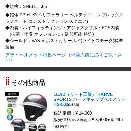
◆規格：SNELL、JIS
◆帽体:PB-cLc2(ペリフェラリー ベルテッド コンプレックス
ラミネート コンストラクション スクエア)
◆内装：ハイフィッティング・アジャスタブル・FCS内装
(抗菌・消臭 オプションにて調節可能 特許)
◆シールド：VAS-V ポスト付シールド(ライトスモーク)標準
装備
アライヘルメット特集ページ（※購入前に必ずご覧下さ
い）
その他商品
LEAD（リード工業） HARVE
SPORTS ハーフキャップヘルメット
HS-502
(LEAD)
税込定価：¥ 14,300
販売価格
：¥ 8,400(¥ 9,240)
(税込価格)
送料有料