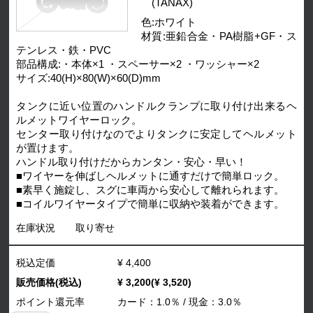
(TANAX)
色:ホワイト
材質:亜鉛合金・PA樹脂+GF・ス
テンレス・鉄・PVC
部品構成:・本体×1 ・スペーサー×2 ・ワッシャー×2
サイズ:40(H)×80(W)×60(D)mm
タンクに近い位置のハンドルクランプに取り付け出来るヘ
ルメットワイヤーロック。
センター取り付けなのでよりタンクに安定してヘルメット
が置けます。
ハンドル取り付けだからカンタン・安心・早い！
■ワイヤーを伸ばしヘルメットに通すだけで簡単ロック。
■素早く施錠し、スグに車両から安心して離れられます。
■コイルワイヤータイプで簡単に収納や装着ができます。
在庫状況
取り寄せ
税込定価
¥ 4,400
販売価格(税込)
¥ 3,200(¥ 3,520)
ポイント還元率
カード：1.0％ / 現金：3.0％