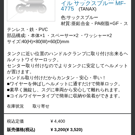
イル サックスブルー MF-
4775
(TANAX)
色:サックスブルー
材質:亜鉛合金・PA樹脂+GF・ス
テンレス・鉄・PVC
部品構成:・本体×1 ・スペーサー×2 ・ワッシャー×2
サイズ:40(H)×80(W)×60(D)mm
タンクに近い位置のハンドルクランプに取り付け出来るヘ
ルメットワイヤーロック。
センター取り付けなのでよりタンクに安定してヘルメット
が置けます。
ハンドル取り付けだからカンタン・安心・早い！
■ワイヤーを伸ばしヘルメットに通すだけで簡単ロック。
■素早く施錠し、スグに車両から安心して離れられます。
■コイルワイヤータイプで簡単に収納や装着ができます。
在庫状況
取り寄せ
税込定価
¥ 4,400
販売価格(税込)
¥ 3,200(¥ 3,520)