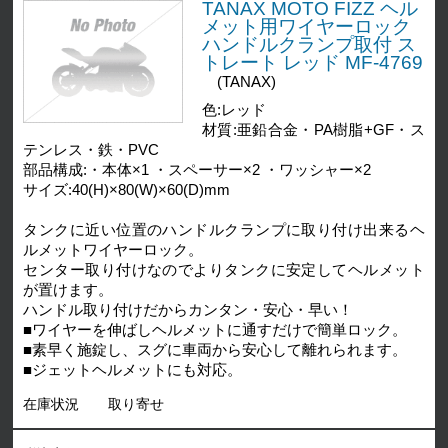
TANAX MOTO FIZZ ヘル
メット用ワイヤーロック
ハンドルクランプ取付 ス
トレート レッド MF-4769
(TANAX)
色:レッド
材質:亜鉛合金・PA樹脂+GF・ス
テンレス・鉄・PVC
部品構成:・本体×1 ・スペーサー×2 ・ワッシャー×2
サイズ:40(H)×80(W)×60(D)mm
タンクに近い位置のハンドルクランプに取り付け出来るヘ
ルメットワイヤーロック。
センター取り付けなのでよりタンクに安定してヘルメット
が置けます。
ハンドル取り付けだからカンタン・安心・早い！
■ワイヤーを伸ばしヘルメットに通すだけで簡単ロック。
■素早く施錠し、スグに車両から安心して離れられます。
■ジェットヘルメットにも対応。
在庫状況
取り寄せ