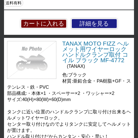
送料有料
詳細を見る
TANAX MOTO FIZZ ヘル
メット用ワイヤーロック
ハンドルクランプ取付 コ
イル ブラック MF-4772
(TANAX)
色:ブラック
材質:亜鉛合金・PA樹脂+GF・ス
テンレス・鉄・PVC
部品構成:・本体×1 ・スペーサー×2 ・ワッシャー×2
サイズ:40(H)×80(W)×60(D)mm
タンクに近い位置のハンドルクランプに取り付け出来るヘ
ルメットワイヤーロック。
センター取り付けなのでよりタンクに安定してヘルメット
が置けます。
ハンドル取り付けだからカンタン・安心・早い！