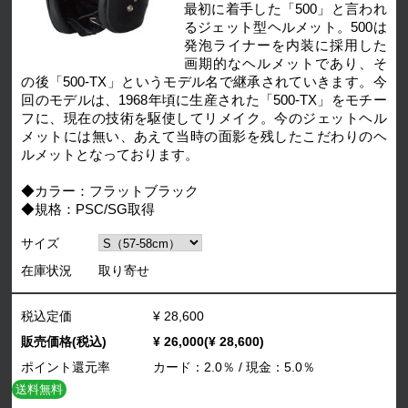
最初に着手した「500」と言われ
るジェット型ヘルメット。500は
発泡ライナーを内装に採用した
画期的なヘルメットであり、そ
の後「500-TX」というモデル名で継承されていきます。今
回のモデルは、1968年頃に生産された「500-TX」をモチー
フに、現在の技術を駆使してリメイク。今のジェットヘル
メットには無い、あえて当時の面影を残したこだわりのヘ
ルメットとなっております。
◆カラー：フラットブラック
◆規格：PSC/SG取得
サイズ
在庫状況
取り寄せ
税込定価
¥ 28,600
販売価格(税込)
¥ 26,000(¥ 28,600)
ポイント還元率
カード：2.0％ / 現金：5.0％
送料無料