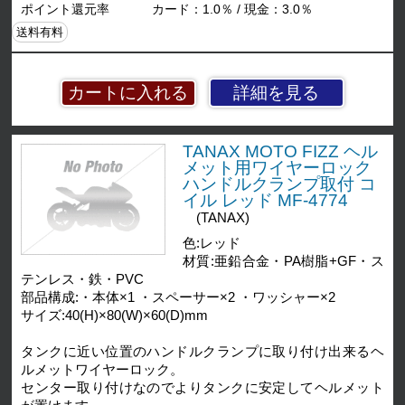
ポイント還元率
カード：1.0％ / 現金：3.0％
送料有料
詳細を見る
TANAX MOTO FIZZ ヘル
メット用ワイヤーロック
ハンドルクランプ取付 コ
イル レッド MF-4774
(TANAX)
色:レッド
材質:亜鉛合金・PA樹脂+GF・ス
テンレス・鉄・PVC
部品構成:・本体×1 ・スペーサー×2 ・ワッシャー×2
サイズ:40(H)×80(W)×60(D)mm
タンクに近い位置のハンドルクランプに取り付け出来るヘ
ルメットワイヤーロック。
センター取り付けなのでよりタンクに安定してヘルメット