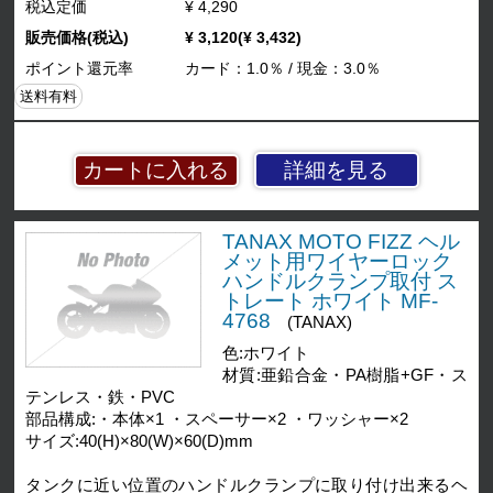
税込定価
¥ 4,290
販売価格(税込)
¥ 3,120(¥ 3,432)
ポイント還元率
カード：1.0％ / 現金：3.0％
送料有料
詳細を見る
TANAX MOTO FIZZ ヘル
メット用ワイヤーロック
ハンドルクランプ取付 ス
トレート ホワイト MF-
4768
(TANAX)
色:ホワイト
材質:亜鉛合金・PA樹脂+GF・ス
テンレス・鉄・PVC
部品構成:・本体×1 ・スペーサー×2 ・ワッシャー×2
サイズ:40(H)×80(W)×60(D)mm
タンクに近い位置のハンドルクランプに取り付け出来るヘ