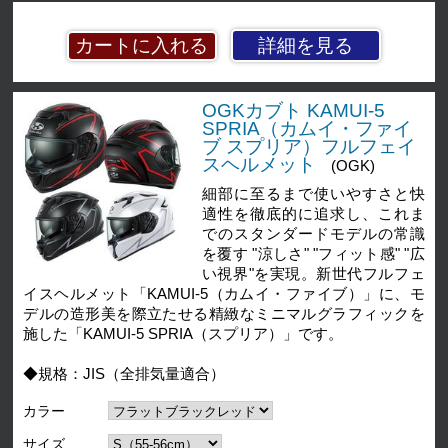
詳細を見る
OGKカブト KAMUI-5
SPRIA（カムイ・ファイ
ブ スプリア）フルフェイ
スヘルメット
(OGK)
細部に至るまで使いやすさと快
適性を徹底的に追求し、これま
でのスタンダードモデルの常識
を覆す "涼しさ" "フィット感" "広
い視界"を実現。新世代フルフェ
イスヘルメット「KAMUI-5（カムイ・ファイブ）」に、モ
デルの造形美を際立たせる精緻なミニマルグラフィックを
施した「KAMUI-5 SPRIA（スプリア）」です。
◆規格：JIS（全排気量適合）
カラー
サイズ