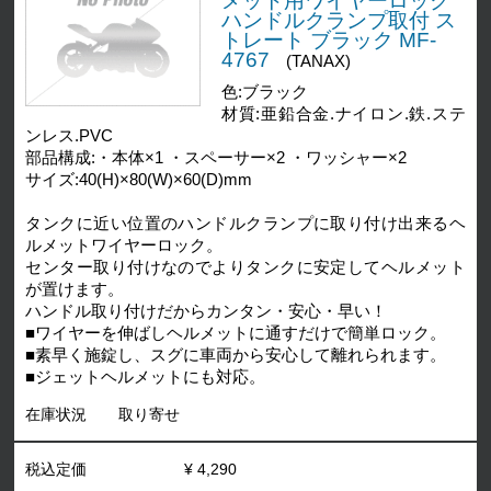
メット用ワイヤーロック
ハンドルクランプ取付 ス
トレート ブラック MF-
4767
(TANAX)
色:ブラック
材質:亜鉛合金.ナイロン.鉄.ステ
ンレス.PVC
部品構成:・本体×1 ・スペーサー×2 ・ワッシャー×2
サイズ:40(H)×80(W)×60(D)mm
タンクに近い位置のハンドルクランプに取り付け出来るヘ
ルメットワイヤーロック。
センター取り付けなのでよりタンクに安定してヘルメット
が置けます。
ハンドル取り付けだからカンタン・安心・早い！
■ワイヤーを伸ばしヘルメットに通すだけで簡単ロック。
■素早く施錠し、スグに車両から安心して離れられます。
■ジェットヘルメットにも対応。
在庫状況
取り寄せ
税込定価
¥ 4,290