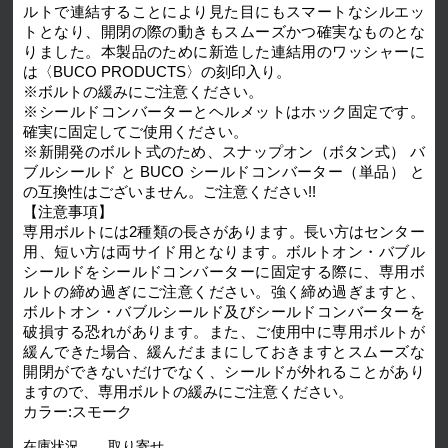
ルトで連結することにより見た目にもスマートなシルエッ
トとなり、開閉の際の動きもスムーズかつ確実なものとな
りました。本製品のために新造した連結用のワッシャーに
は〈BUCO PRODUCTS〉の刻印入り。
※ボルトの緩みにご注意ください。
※シールドコンバーターとヘルメットはホック固定です。
確実に固定してご使用ください。
※新開発のボルト式のため、スナップオン（ボタン式） バ
ブルシールド と BUCO シールドコンバーター（単品） と
の互換性はございません。ご注意ください!!
【注意事項】
専用ボルトには2種類の長さがあります。長い方はセンター
用、短い方は両サイド用となります。ボルトオン・バブル
シールドをシールドコンバーターに固定する際に、専用ボ
ルトの締め過ぎにご注意ください。強く締め過ぎますと、
ボルトオン・バブルシールド及びシールドコンバーターを
破損する恐れがあります。また、ご使用中に専用ボルトが
緩んできた場合、緩んだままにしておきますとスムーズな
開閉ができないだけでなく、シールドが外れることがあり
ますので、専用ボルトの緩みにご注意ください。
カラー:スモーク
在庫状況
取り寄せ