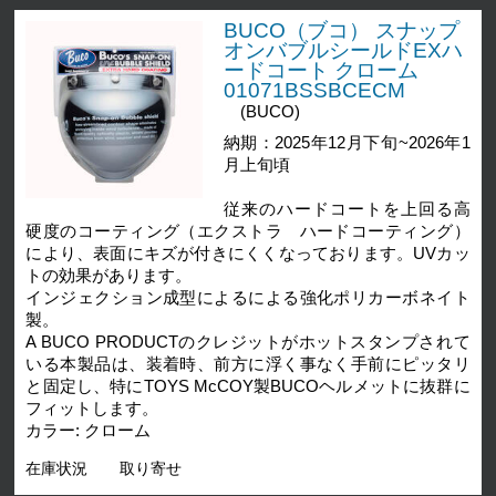
BUCO（ブコ） スナップ
オンバブルシールドEXハ
ードコート クローム
01071BSSBCECM
(BUCO)
納期：2025年12月下旬~2026年1
月上旬頃
従来のハードコートを上回る高
硬度のコーティング（エクストラ ハードコーティング）
により、表面にキズが付きにくくなっております。UVカッ
トの効果があります。
インジェクション成型によるによる強化ポリカーボネイト
製。
A BUCO PRODUCTのクレジットがホットスタンプされて
いる本製品は、装着時、前方に浮く事なく手前にピッタリ
と固定し、特にTOYS McCOY製BUCOヘルメットに抜群に
フィットします。
カラー: クローム
在庫状況
取り寄せ