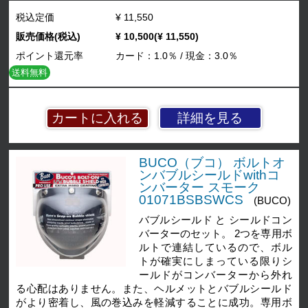
税込定価
¥ 11,550
販売価格(税込)
¥ 10,500(¥ 11,550)
ポイント還元率
カード：1.0％ / 現金：3.0％
送料無料
詳細を見る
BUCO（ブコ） ボルトオ
ンバブルシールドwithコ
ンバーター スモーク
01071BSBSWCS
(BUCO)
バブルシールド と シールドコン
バーターのセット。 2つを専用ボ
ルトで連結しているので、ボル
トが確実にしまっている限りシ
ールドがコンバーターから外れ
る心配はありません。また、ヘルメットとバブルシールド
がより密着し、風の巻込みを軽減することに成功。専用ボ