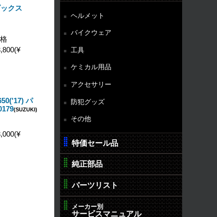
ダックス
ヘルメット
ト
バイクウェア
格
工具
,800(¥
ケミカル用品
アクセサリー
0('17) パ
防犯グッズ
179
(SUZUKI)
その他
,000(¥
特価セール品
純正部品
パーツリスト
メーカー別
サービスマニュアル