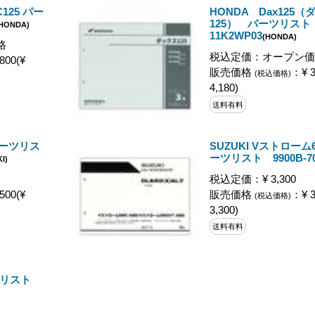
125 パー
HONDA Dax125（
125） パーツリス
(HONDA)
11K2WP03
(HONDA)
格
税込定価：オープン価
800(¥
販売価格
：¥ 3
(税込価格)
4,180)
送料有料
) パーツリス
SUZUKI Vストローム65
ーツリスト 9900B-70
I)
税込定価：¥ 3,300
500(¥
販売価格
：¥ 3
(税込価格)
3,300)
送料有料
パーツリスト