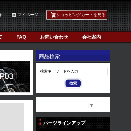
録
マイページ
ショッピングカートを見る
て
FAQ
お問い合わせ
会社案内
商品検索
P03
Select Language
▼
パーツラインアップ