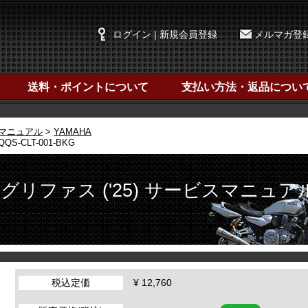
ログイン | 新規会員登録
メルマガ登
送料・ポイントについて
支払い方法・返品につい
マニュアル
YAMAHA
S-CLT-001-BKG
 グリファス ('25) サービスマニュア
税込定価
¥ 12,760