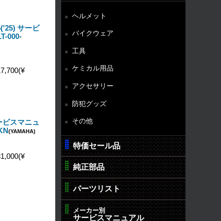
ヘルメット
5('25) サービ
バイクウェア
-000-
工具
ケミカル用品
7,700(¥
アクセサリー
防犯グッズ
その他
 サービスマニュ
KN
(YAMAHA)
特価セール品
1,000(¥
純正部品
パーツリスト
メーカー別
サービスマニュアル